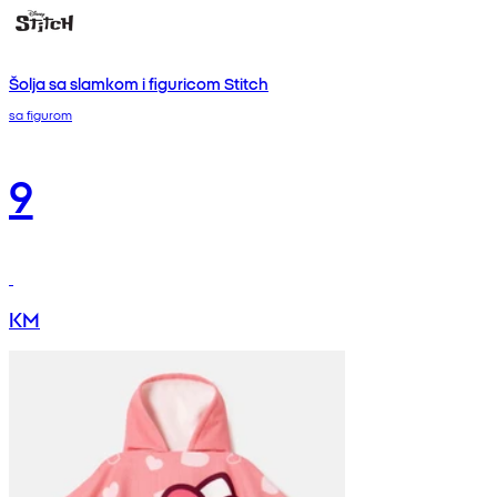
Šolja sa slamkom i figuricom Stitch
sa figurom
9
KM