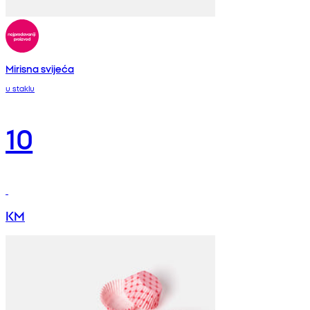
Mirisna svijeća
u staklu
10
KM