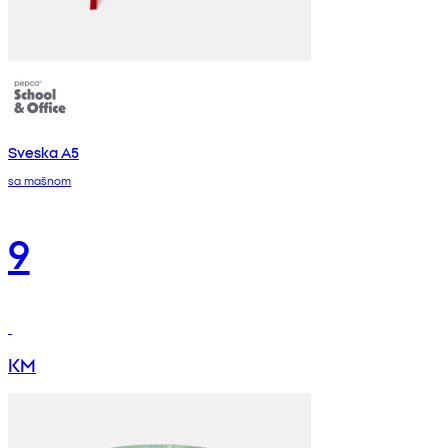
Sveska A5
sa mašnom
9
KM