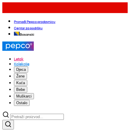
Pronađi Pepco prodavnicu
Centar za podršku
Bosanski
Letak
Kolekcije
Djeca
Žene
Kuća
Bebe
Muškarci
Ostalo