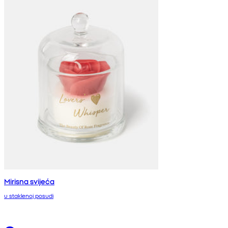
Mirisna svijeća
u staklenoj posudi