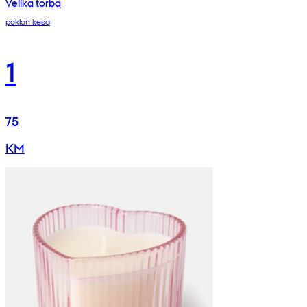
Velika torba
poklon kesa
1
75
KM