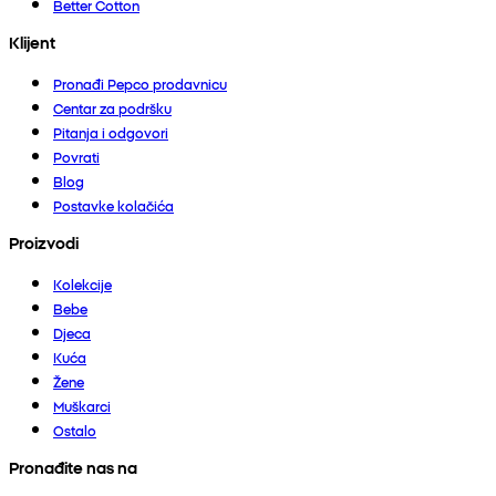
Better Cotton
Klijent
Pronađi Pepco prodavnicu
Centar za podršku
Pitanja i odgovori
Povrati
Blog
Postavke kolačića
Proizvodi
Kolekcije
Bebe
Djeca
Kuća
Žene
Muškarci
Ostalo
Pronađite nas na