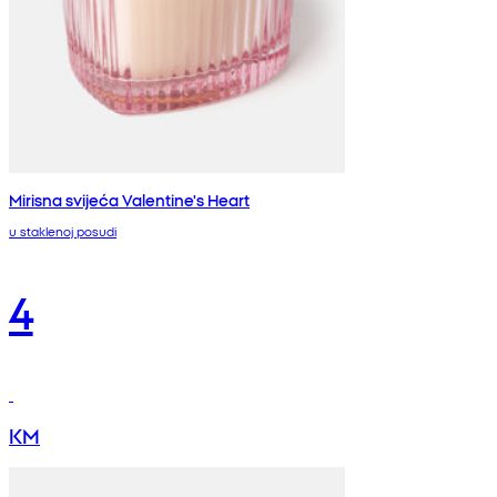
Mirisna svijeća Valentine's Heart
u staklenoj posudi
4
KM