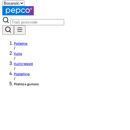
Početna
/
Kuća
/
Kućni tekstil
/
Posteljina
/
Plahta s gumom