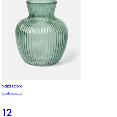
Vaza staklo
staklena vaza
12