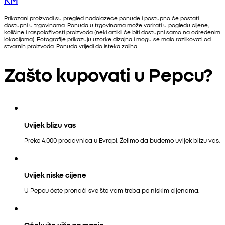
Prikazani proizvodi su pregled nadolazeće ponude i postupno će postati
dostupni u trgovinama. Ponuda u trgovinama može varirati u pogledu cijene,
količine i raspoloživosti proizvoda (neki artikli će biti dostupni samo na određenim
lokacijama). Fotografije prikazuju uzorke dizajna i mogu se malo razlikovati od
stvarnih proizvoda. Ponuda vrijedi do isteka zaliha.
Zašto kupovati u Pepcu?
Uvijek blizu vas
Preko 4.000 prodavnica u Evropi. Želimo da budemo uvijek blizu vas.
Uvijek niske cijene
U Pepcu ćete pronaći sve što vam treba po niskim cijenama.
Očekujte više za manje