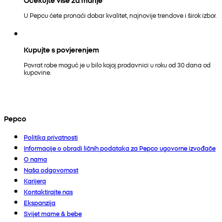
U Pepcu ćete pronaći dobar kvalitet, najnovije trendove i širok izbor.
Kupujte s povjerenjem
Povrat robe moguć je u bilo kojoj prodavnici u roku od 30 dana od
kupovine.
Pepco
Politika privatnosti
Informacije o obradi ličnih podataka za Pepco ugovorne izvođače
O nama
Naša odgovornost
Karijera
Kontaktirajte nas
Ekspanzija
Svijet mame & bebe