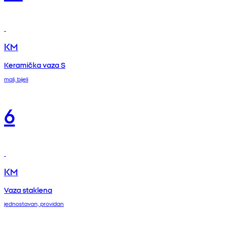
KM
Keramička vaza S
mali, bijeli
6
KM
Vaza staklena
jednostavan, providan