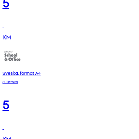
5
KM
Sveska, format A4
80 listova
5
KM