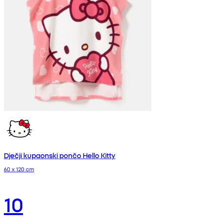
Dječji kupaonski pončo Hello Kitty
60 x 120 cm
10