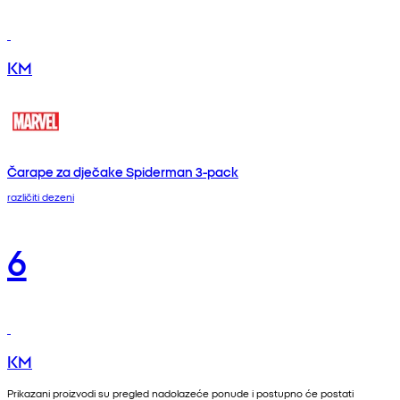
KM
Čarape za dječake Spiderman 3-pack
različiti dezeni
6
KM
Prikazani proizvodi su pregled nadolazeće ponude i postupno će postati