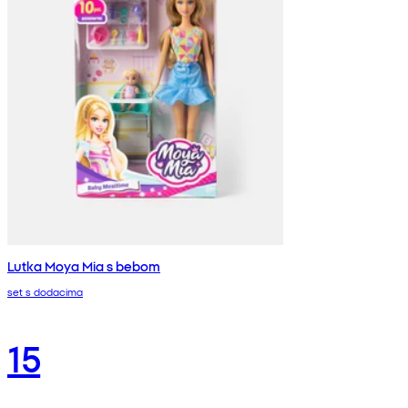
Lutka Moya Mia s bebom
set s dodacima
15