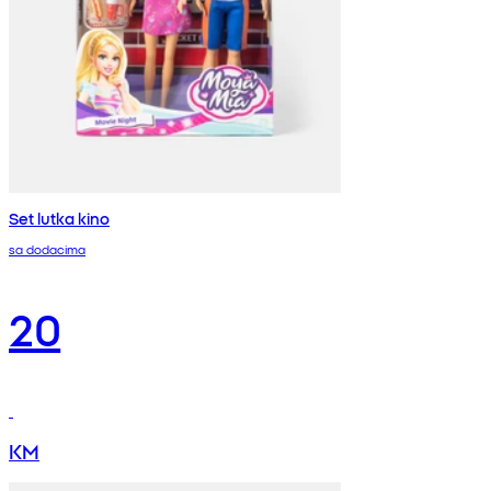
Set lutka kino
sa dodacima
20
KM