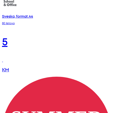
Sveska, format A4
80 listova
5
KM