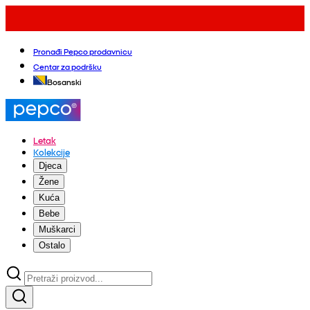
Pronađi Pepco prodavnicu
Centar za podršku
Bosanski
Letak
Kolekcije
Djeca
Žene
Kuća
Bebe
Muškarci
Ostalo