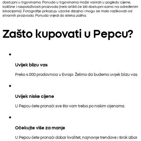
dostupni u trgovinama. Ponuda u trgovinama može varirati u pogledu cijene,
količine i raspoloživosti proizvoda (neki artikli će biti dostupni samo na određenim
lokacijama). Fotografije prikazuju uzorke dizajna i mogu se malo razlikovati od
stvarnih proizvoda. Ponuda vrijedi do isteka zaliha.
Zašto kupovati u Pepcu?
Uvijek blizu vas
Preko 4.000 prodavnica u Evropi. Želimo da budemo uvijek blizu vas.
Uvijek niske cijene
U Pepcu ćete pronaći sve što vam treba po niskim cijenama.
Očekujte više za manje
U Pepcu ćete pronaći dobar kvalitet, najnovije trendove i širok izbor.