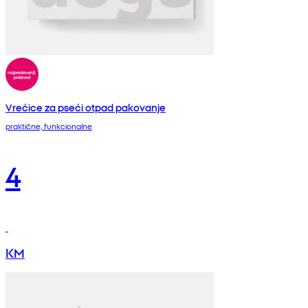
Vrećice za pseći otpad pakovanje
praktične, funkcionalne
4
KM