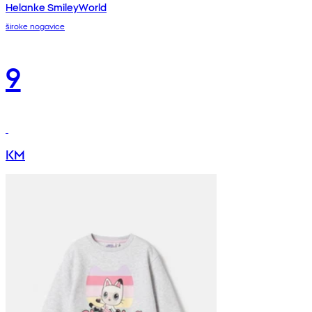
Helanke SmileyWorld
široke nogavice
9
KM