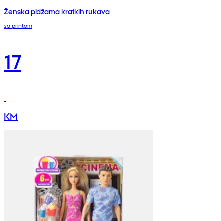
Ženska pidžama kratkih rukava
sa printom
17
KM