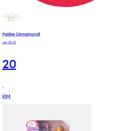
Patike Cinnamoroll
vel. 32-37
20
KM