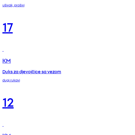
ušivak, prošivi
17
KM
Duks za djevojčice sa vezom
dugi rukavi
12