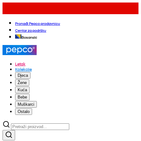
Pronađi Pepco prodavnicu
Centar za podršku
Bosanski
Letak
Kolekcije
Djeca
Žene
Kuća
Bebe
Muškarci
Ostalo