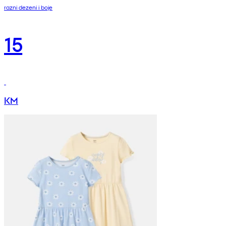
razni dezeni i boje
15
KM