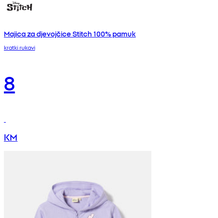
Majica za djevojčice Stitch 100% pamuk
kratki rukavi
8
KM