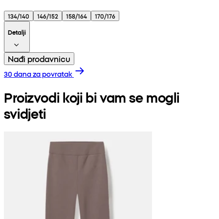
134/140
146/152
158/164
170/176
Detalji
Nađi prodavnicu
30 dana za povratak
Proizvodi koji bi vam se mogli
svidjeti