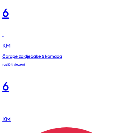
6
KM
Čarape za dječake 5 komada
različiti dezeni
6
KM