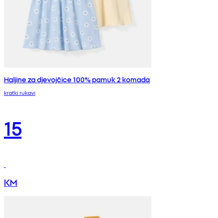
Haljine za djevojčice 100% pamuk 2 komada
kratki rukavi
15
KM