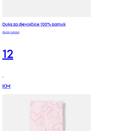
Duks za djevojčice 100% pamuk
dugi rukavi
12
KM