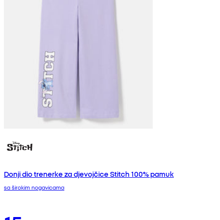
Donji dio trenerke za djevojčice Stitch 100% pamuk
sa širokim nogavicama