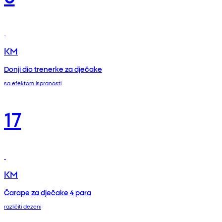
KM
Donji dio trenerke za dječake
sa efektom ispranosti
17
KM
Čarape za dječake 4 para
različiti dezeni