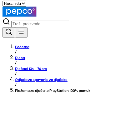
Početna
/
Djeca
/
Dječaci 134 - 176 cm
/
Odjeća za spavanje za dječake
/
Pidžama za dječake PlayStation 100% pamuk