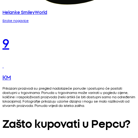
Helanke SmileyWorld
široke nogavice
9
KM
Prikazani proizvodi su pregled nadolazeće ponude i postupno će postati
dostupni u trgovinama. Ponuda u trgovinama može varirati u pogledu cijene,
količine i raspoloživosti proizvoda (neki artikli će biti dostupni samo na određenim
lokacijama). Fotografije prikazuju uzorke dizajna i mogu se malo razlikovati od
stvarnih proizvoda. Ponuda vrijedi do isteka zaliha.
Zašto kupovati u Pepcu?