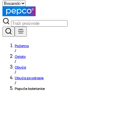
Početna
/
Ostalo
/
Obuća
/
Obuća za odrasle
/
Papuče baletanke