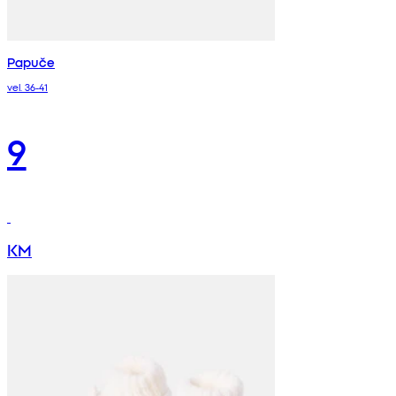
Papuče
vel. 36-41
9
KM