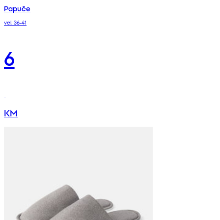
Papuče
vel. 36-41
6
KM