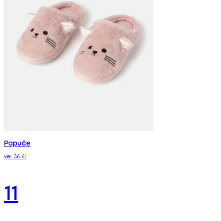
Papuče
vel. 36-41
11