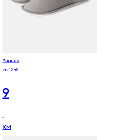
Papuče
vel. 40-45
9
KM