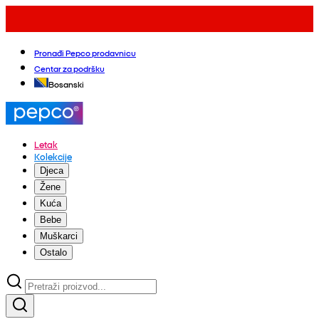
Pronađi Pepco prodavnicu
Centar za podršku
Bosanski
Letak
Kolekcije
Djeca
Žene
Kuća
Bebe
Muškarci
Ostalo