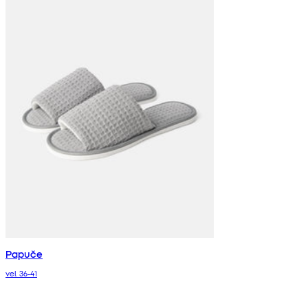
Papuče
vel. 36-41