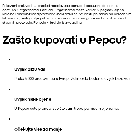
Prikazani proizvodi su pregled nadolazeće ponude i postupno će postati
dostupni u trgovinama. Ponuda u trgovinama može varirati u pogledu cijene,
količine i raspoloživosti proizvoda (neki artikli će biti dostupni samo na određenim
lokacijama). Fotografije prikazuju uzorke dizajna i mogu se malo razlikovati od
stvarnih proizvoda. Ponuda vrijedi do isteka zaliha.
Zašto kupovati u Pepcu?
Uvijek blizu vas
Preko 4.000 prodavnica u Evropi. Želimo da budemo uvijek blizu vas.
Uvijek niske cijene
U Pepcu ćete pronaći sve što vam treba po niskim cijenama.
Očekujte više za manje