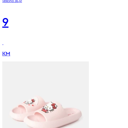
veličina 36-41
9
KM