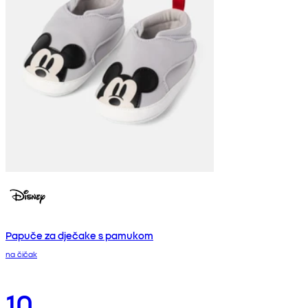
Papuče za dječake s pamukom
na čičak
10