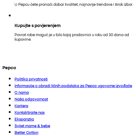
U Pepcu ćete pronaći dobar kvalitet, najnovije trendove i širok izbor.
Kupujte s povjerenjem
Povrat robe moguć je u bilo kojoj prodavnici u roku od 30 dana od
kupovine.
Pepco
Politika privatnosti
Informacije o obradi ličnih podataka za Pepco ugovorne izvođače
O nama
Naša odgovornost
Karijera
Kontaktirajte nas
Ekspanzija
Svijet mame & bebe
Better Cotton