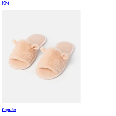
KM
Papuče