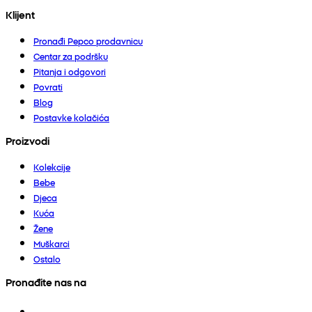
Klijent
Pronađi Pepco prodavnicu
Centar za podršku
Pitanja i odgovori
Povrati
Blog
Postavke kolačića
Proizvodi
Kolekcije
Bebe
Djeca
Kuća
Žene
Muškarci
Ostalo
Pronađite nas na