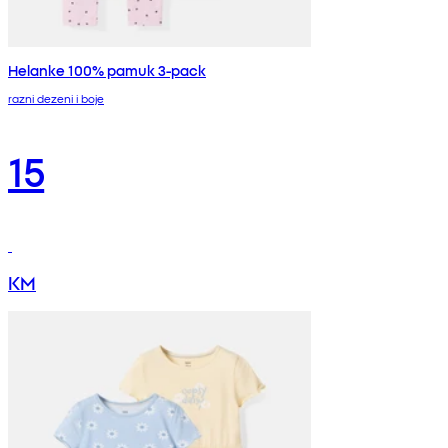
Helanke 100% pamuk 3-pack
razni dezeni i boje
15
KM