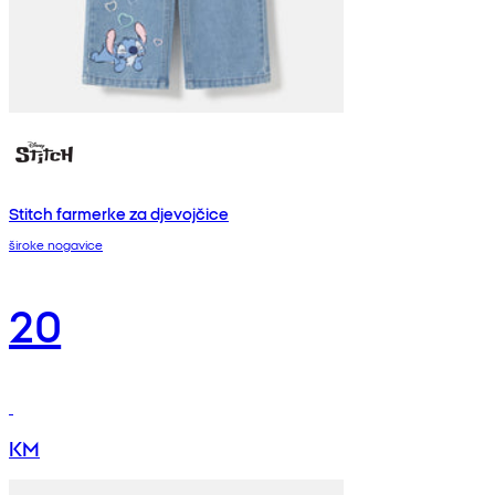
Stitch farmerke za djevojčice
široke nogavice
20
KM