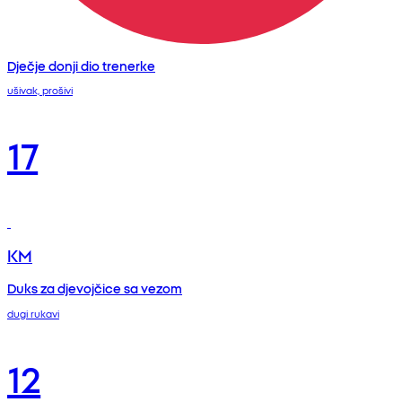
Dječje donji dio trenerke
ušivak, prošivi
17
KM
Duks za djevojčice sa vezom
dugi rukavi
12