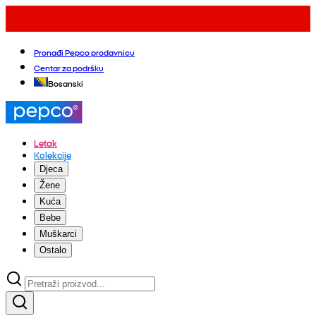
Pronađi Pepco prodavnicu
Centar za podršku
Bosanski
Letak
Kolekcije
Djeca
Žene
Kuća
Bebe
Muškarci
Ostalo