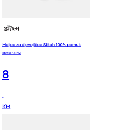
Majica za djevojčice Stitch 100% pamuk
kratki rukavi
8
KM