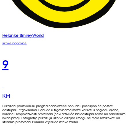
Helanke SmileyWorld
široke nogavice
9
KM
Prikazani proizvodi su pregled nadolazeće ponude i postupno će postati
dostupni u trgovinama. Ponuda u trgovinama može varirati u pogledu cijene,
količine i raspoloživosti proizvoda (neki artikli će biti dostupni samo na određenim
lokacijama). Fotografije prikazuju uzorke dizajna i mogu se malo razlikovati od
stvarnih proizvoda. Ponuda vrijedi do isteka zaliha.