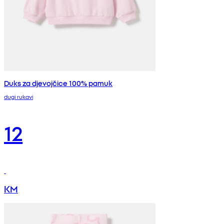
Duks za djevojčice 100% pamuk
dugi rukavi
12
KM