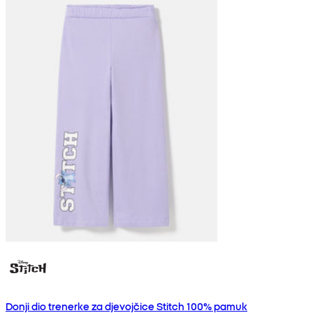
Donji dio trenerke za djevojčice Stitch 100% pamuk