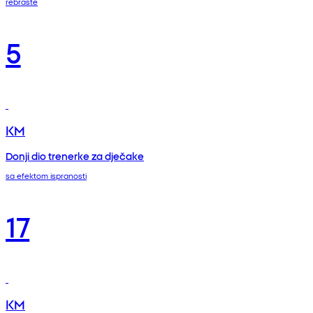
rebraste
5
KM
Donji dio trenerke za dječake
sa efektom ispranosti
17
KM