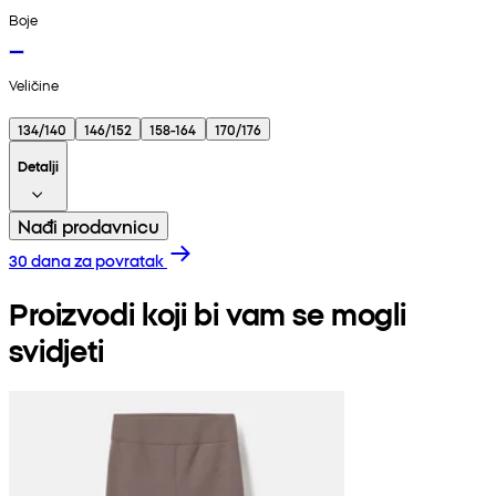
Boje
Veličine
134/140
146/152
158-164
170/176
Detalji
Nađi prodavnicu
30 dana za povratak
Proizvodi koji bi vam se mogli
svidjeti