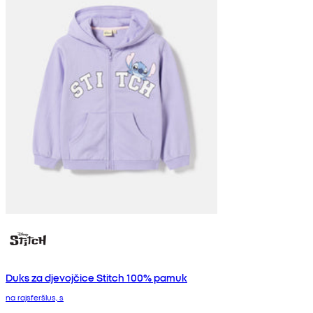
Duks za djevojčice Stitch 100% pamuk
na rajsferšlus, s