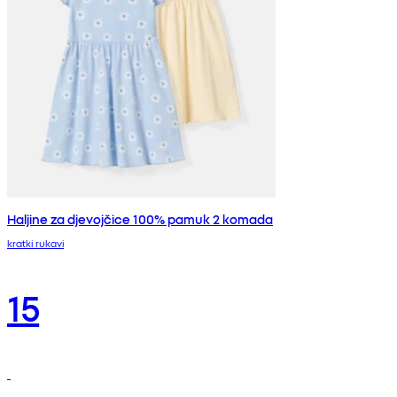
Haljine za djevojčice 100% pamuk 2 komada
kratki rukavi
15