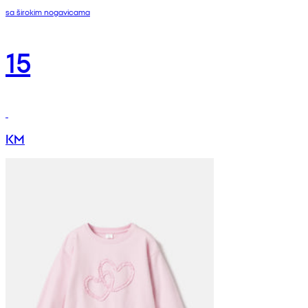
sa širokim nogavicama
15
KM