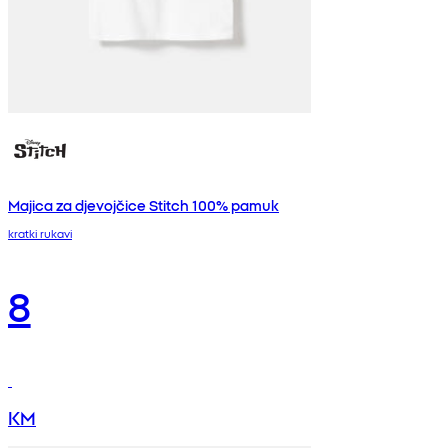
Majica za djevojčice Stitch 100% pamuk
kratki rukavi
8
KM