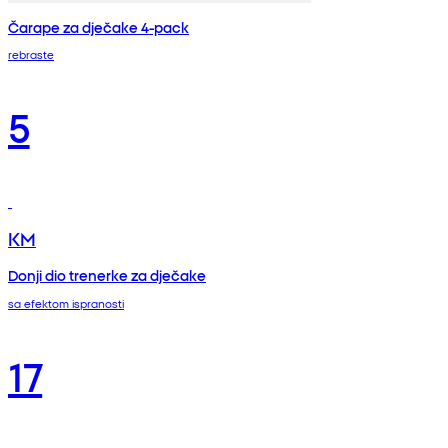
Čarape za dječake 4-pack
rebraste
5
KM
Donji dio trenerke za dječake
sa efektom ispranosti
17