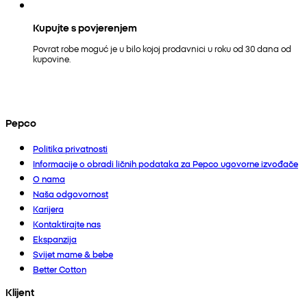
Kupujte s povjerenjem
Povrat robe moguć je u bilo kojoj prodavnici u roku od 30 dana od
kupovine.
Pepco
Politika privatnosti
Informacije o obradi ličnih podataka za Pepco ugovorne izvođače
O nama
Naša odgovornost
Karijera
Kontaktirajte nas
Ekspanzija
Svijet mame & bebe
Better Cotton
Klijent