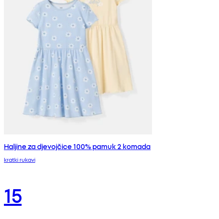
Haljine za djevojčice 100% pamuk 2 komada
kratki rukavi
15