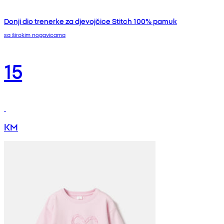
Donji dio trenerke za djevojčice Stitch 100% pamuk
sa širokim nogavicama
15
KM