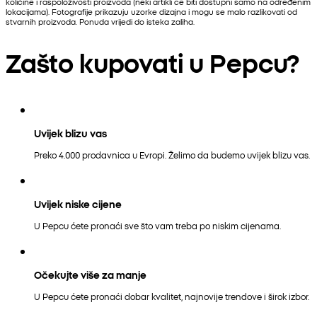
količine i raspoloživosti proizvoda (neki artikli će biti dostupni samo na određenim
lokacijama). Fotografije prikazuju uzorke dizajna i mogu se malo razlikovati od
stvarnih proizvoda. Ponuda vrijedi do isteka zaliha.
Zašto kupovati u Pepcu?
Uvijek blizu vas
Preko 4.000 prodavnica u Evropi. Želimo da budemo uvijek blizu vas.
Uvijek niske cijene
U Pepcu ćete pronaći sve što vam treba po niskim cijenama.
Očekujte više za manje
U Pepcu ćete pronaći dobar kvalitet, najnovije trendove i širok izbor.