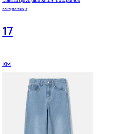
Duks za djevojčice Stitch 100% pamuk
na rajsferšlus, s
17
KM