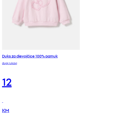
Duks za djevojčice 100% pamuk
dugi rukavi
12
KM