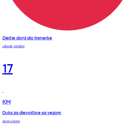
Dječje donji dio trenerke
ušivak, prošivi
17
KM
Duks za djevojčice sa vezom
dugi rukavi