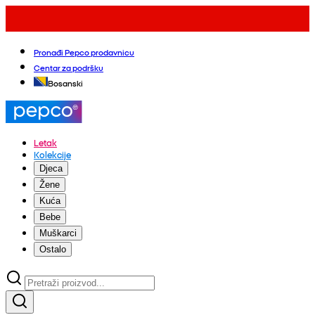
Pronađi Pepco prodavnicu
Centar za podršku
Bosanski
Letak
Kolekcije
Djeca
Žene
Kuća
Bebe
Muškarci
Ostalo