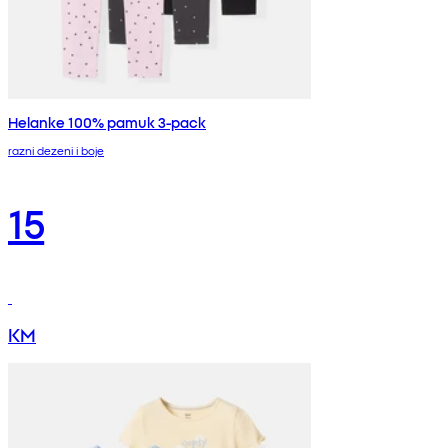
Helanke 100% pamuk 3-pack
razni dezeni i boje
15
KM