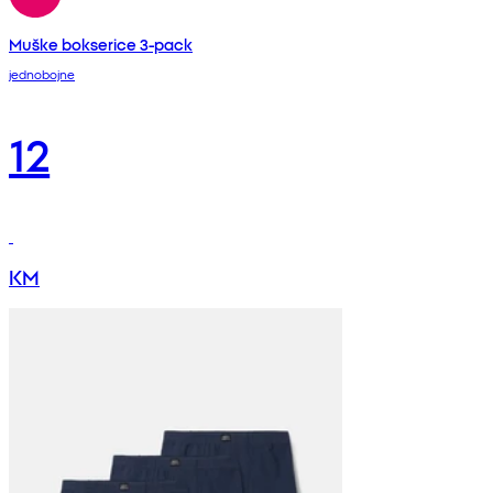
Muške bokserice 3-pack
jednobojne
12
KM