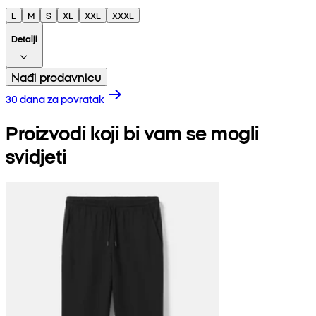
L
M
S
XL
XXL
XXXL
Detalji
Nađi prodavnicu
30 dana za povratak
Proizvodi koji bi vam se mogli
svidjeti