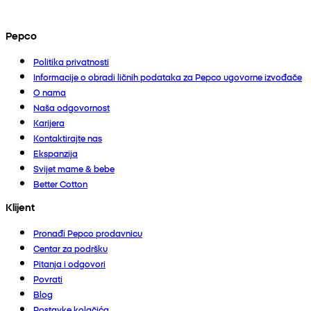
Pepco
Politika privatnosti
Informacije o obradi ličnih podataka za Pepco ugovorne izvođače
O nama
Naša odgovornost
Karijera
Kontaktirajte nas
Ekspanzija
Svijet mame & bebe
Better Cotton
Klijent
Pronađi Pepco prodavnicu
Centar za podršku
Pitanja i odgovori
Povrati
Blog
Postavke kolačića