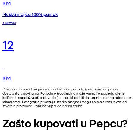
KM
Muška majica 100% pamuk
s vezom
12
KM
Prikazani proizvodi su pregled nadolazeće ponude i postupno će postati
dostupni u trgovinama. Ponuda u trgovinama može varirati u pogledu cijene,
količine i raspoloživosti proizvoda (neki artikli će biti dostupni samo na određenim
lokacijama). Fotografije prikazuju uzorke dizajna i mogu se malo razlikovati od
stvarnih proizvoda. Ponuda vrijedi do isteka zaliha.
Zašto kupovati u Pepcu?