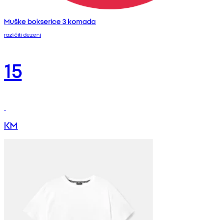
Muške bokserice 3 komada
različiti dezeni
15
KM