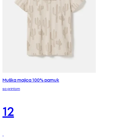
Muška majica 100% pamuk
sa printom
12