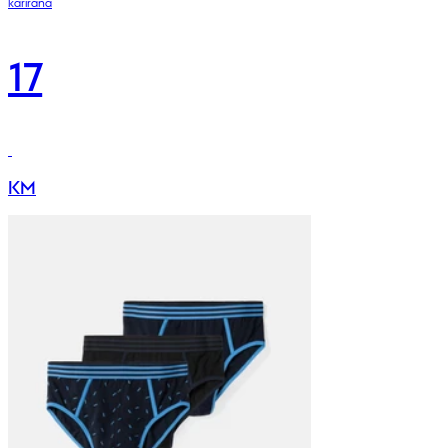
karirana
17
KM