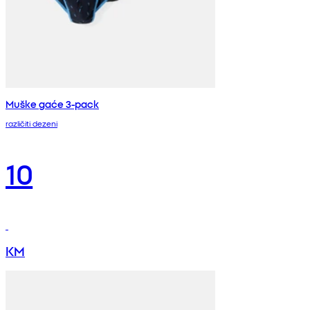
Muške gaće 3-pack
različiti dezeni
10
KM