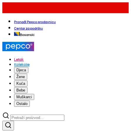
Pronađi Pepco prodavnicu
Centar za podršku
Bosanski
Letak
Kolekcije
Djeca
Žene
Kuća
Bebe
Muškarci
Ostalo