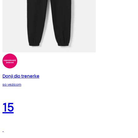
Donji dio trenerke
sa vezicom
15