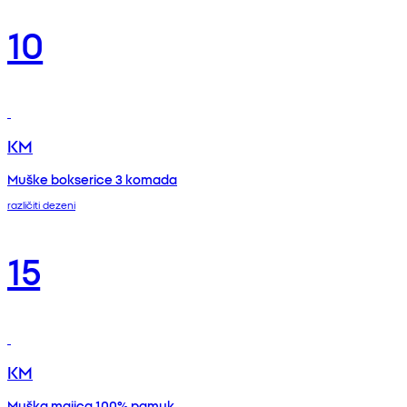
10
KM
Muške bokserice 3 komada
različiti dezeni
15
KM
Muška majica 100% pamuk