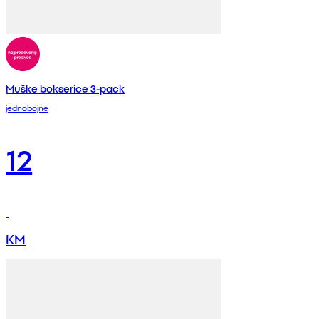
Muške bokserice 3-pack
jednobojne
12
KM