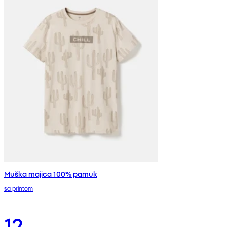
Muška majica 100% pamuk
sa printom
12