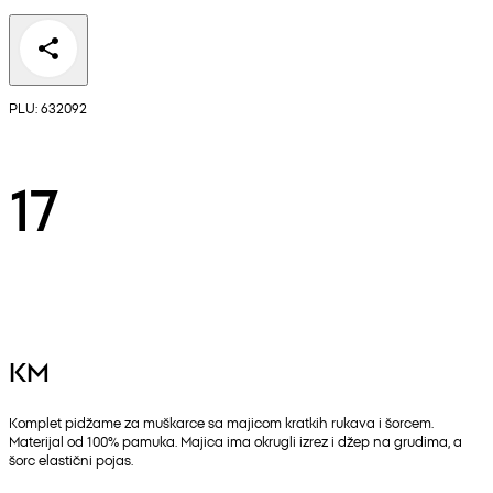
PLU: 632092
17
KM
Komplet pidžame za muškarce sa majicom kratkih rukava i šorcem.
Materijal od 100% pamuka. Majica ima okrugli izrez i džep na grudima, a
šorc elastični pojas.