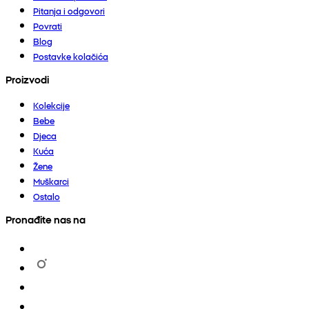
Pitanja i odgovori
Povrati
Blog
Postavke kolačića
Proizvodi
Kolekcije
Bebe
Djeca
Kuća
Žene
Muškarci
Ostalo
Pronađite nas na