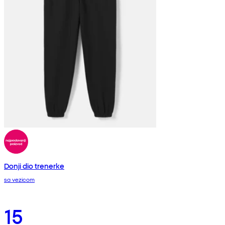
Donji dio trenerke
sa vezicom
15