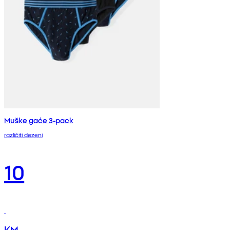
Muške gaće 3-pack
različiti dezeni
10
KM