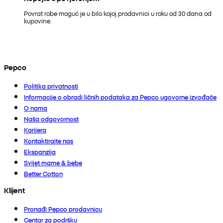
Povrat robe moguć je u bilo kojoj prodavnici u roku od 30 dana od
kupovine.
Pepco
Politika privatnosti
Informacije o obradi ličnih podataka za Pepco ugovorne izvođače
O nama
Naša odgovornost
Karijera
Kontaktirajte nas
Ekspanzija
Svijet mame & bebe
Better Cotton
Klijent
Pronađi Pepco prodavnicu
Centar za podršku