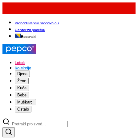
Pronađi Pepco prodavnicu
Centar za podršku
Bosanski
Letak
Kolekcije
Djeca
Žene
Kuća
Bebe
Muškarci
Ostalo