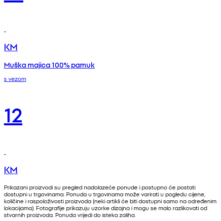
KM
Muška majica 100% pamuk
s vezom
12
KM
Prikazani proizvodi su pregled nadolazeće ponude i postupno će postati
dostupni u trgovinama. Ponuda u trgovinama može varirati u pogledu cijene,
količine i raspoloživosti proizvoda (neki artikli će biti dostupni samo na određenim
lokacijama). Fotografije prikazuju uzorke dizajna i mogu se malo razlikovati od
stvarnih proizvoda. Ponuda vrijedi do isteka zaliha.