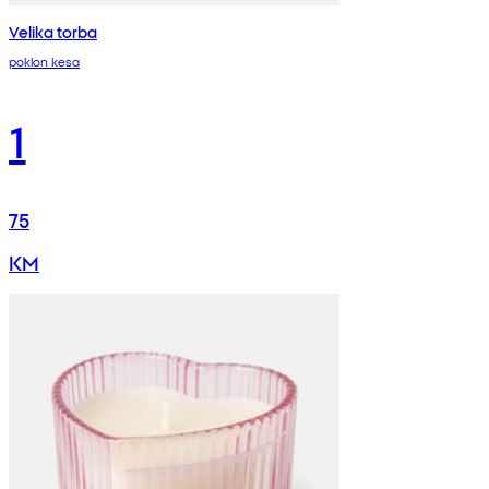
Velika torba
poklon kesa
1
75
KM