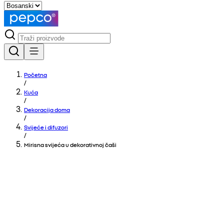
Početna
/
Kuća
/
Dekoracija doma
/
Svijeće i difuzori
/
Mirisna svijeća u dekorativnoj čaši