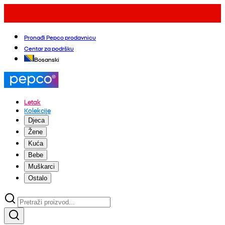
Pronađi Pepco prodavnicu
Centar za podršku
Bosanski
Letak
Kolekcije
Djeca
Žene
Kuća
Bebe
Muškarci
Ostalo