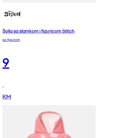
Šolja sa slamkom i figuricom Stitch
sa figurom
9
KM