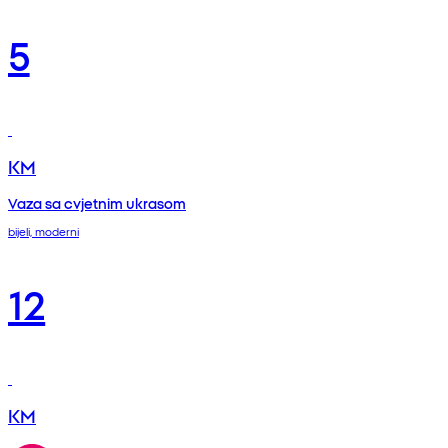
5
KM
Vaza sa cvjetnim ukrasom
bijeli, moderni
12
KM