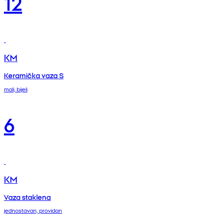
12
KM
Keramička vaza S
mali, bijeli
6
KM
Vaza staklena
jednostavan, providan