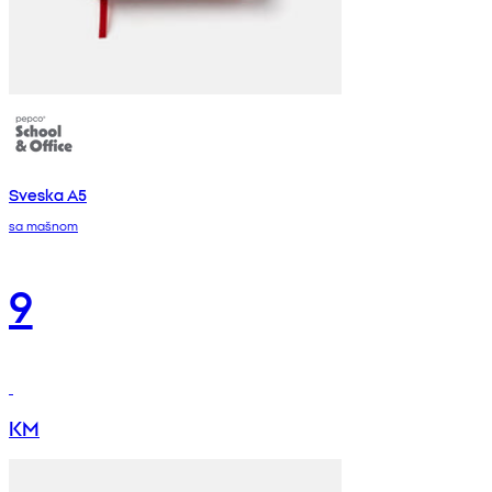
Sveska A5
sa mašnom
9
KM