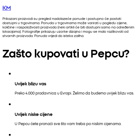
KM
Prikazani proizvodi su pregled nadolazeće ponude i postupno će postati
dostupni u trgovinama. Ponuda u trgovinama može varirati u pogledu cijene,
količine i raspoloživosti proizvoda (neki artikli će biti dostupni samo na određenim
lokacijama). Fotografije prikazuju uzorke dizajna i mogu se malo razlikovati od
stvarnih proizvoda. Ponuda vrijedi do isteka zaliha.
Zašto kupovati u Pepcu?
Uvijek blizu vas
Preko 4.000 prodavnica u Evropi. Želimo da budemo uvijek blizu vas.
Uvijek niske cijene
U Pepcu ćete pronaći sve što vam treba po niskim cijenama.