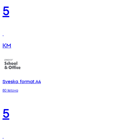
5
KM
Sveska, format A4
80 listova
5