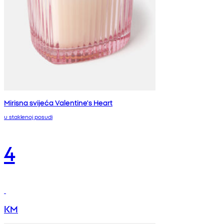
Mirisna svijeća Valentine's Heart
u staklenoj posudi
4
KM