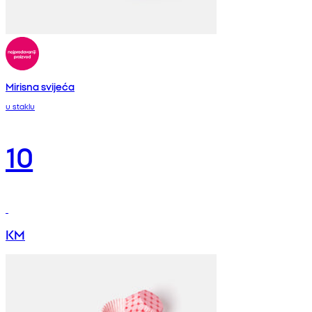
Mirisna svijeća
u staklu
10
KM