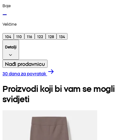
Boje
Veličine
104
110
116
122
128
134
Detalji
Nađi prodavnicu
30 dana za povratak
Proizvodi koji bi vam se mogli
svidjeti