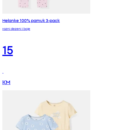
Helanke 100% pamuk 3-pack
razni dezeni i boje
15
KM