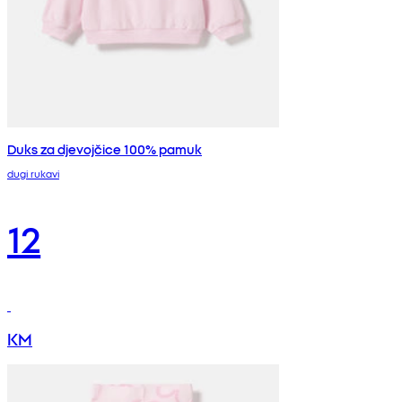
Duks za djevojčice 100% pamuk
dugi rukavi
12
KM