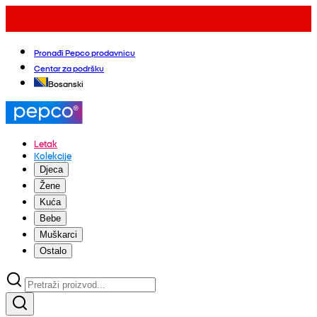
Pronađi Pepco prodavnicu
Centar za podršku
Bosanski
Letak
Kolekcije
Djeca
Žene
Kuća
Bebe
Muškarci
Ostalo