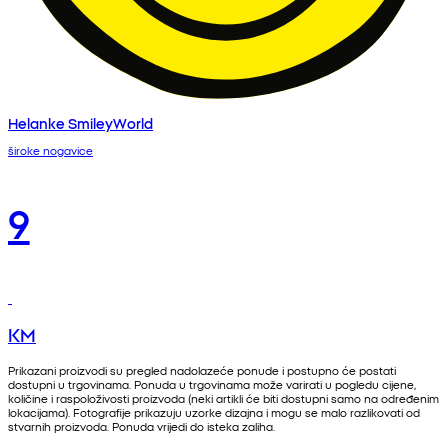
Helanke SmileyWorld
široke nogavice
9
KM
Prikazani proizvodi su pregled nadolazeće ponude i postupno će postati
dostupni u trgovinama. Ponuda u trgovinama može varirati u pogledu cijene,
količine i raspoloživosti proizvoda (neki artikli će biti dostupni samo na određenim
lokacijama). Fotografije prikazuju uzorke dizajna i mogu se malo razlikovati od
stvarnih proizvoda. Ponuda vrijedi do isteka zaliha.