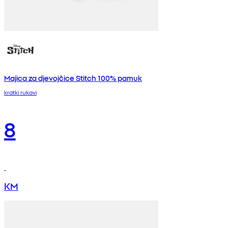
Majica za djevojčice Stitch 100% pamuk
kratki rukavi
8
KM