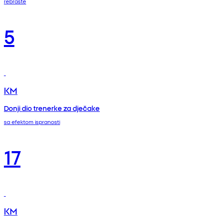
rebraste
5
KM
Donji dio trenerke za dječake
sa efektom ispranosti
17
KM