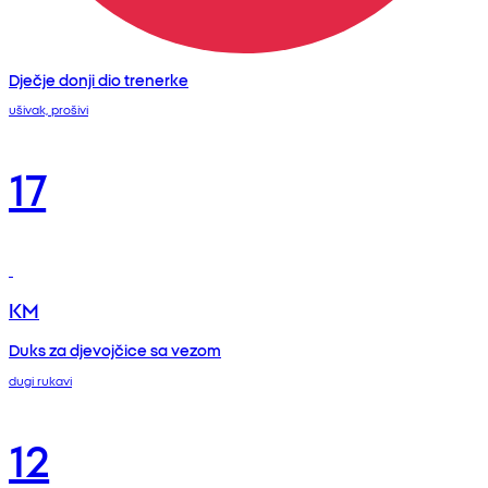
Dječje donji dio trenerke
ušivak, prošivi
17
KM
Duks za djevojčice sa vezom
dugi rukavi
12