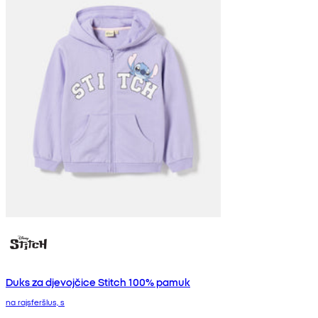
Duks za djevojčice Stitch 100% pamuk
na rajsferšlus, s