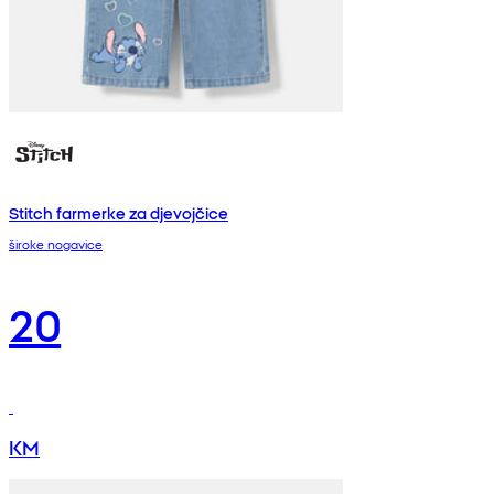
Stitch farmerke za djevojčice
široke nogavice
20
KM