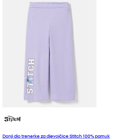
Donji dio trenerke za djevojčice Stitch 100% pamuk