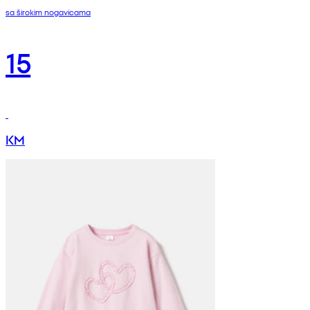
sa širokim nogavicama
15
KM