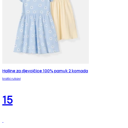
Haljine za djevojčice 100% pamuk 2 komada
kratki rukavi
15