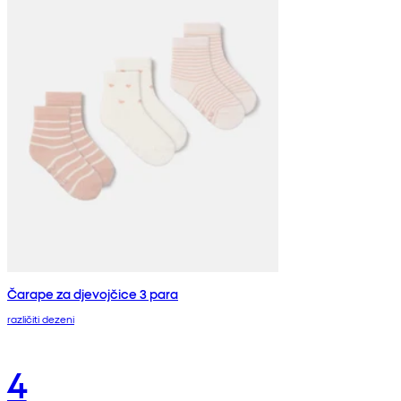
Čarape za djevojčice 3 para
različiti dezeni
4