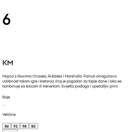
6
KM
Majica s likovima Chasea, Rubblea i Marshalla. Pamuk omogućava
udobnost tokom igre i kretanja. Kroj je pogodan za tople dane i lako se
kombinuje sa šorcom ili trenerkom. Svijetla podloga i upečatljiv print.
Boje
Veličine
86
92
98
80