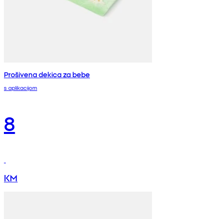
Prošivena dekica za bebe
s aplikacijom
8
KM