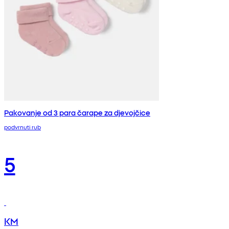
Pakovanje od 3 para čarape za djevojčice
podvrnuti rub
5
KM