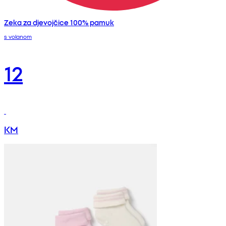
Zeka za djevojčice 100% pamuk
s volanom
12
KM