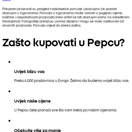
Prikazani proizvodi su pregled nadolazeće ponude i postupno će postati
dostupni u trgovinama. Ponuda u trgovinama može varirati u pogledu cijene,
količine i raspoloživosti proizvoda (neki artikli će biti dostupni samo na određenim
lokacijama). Fotografije prikazuju uzorke dizajna i mogu se malo razlikovati od
stvarnih proizvoda. Ponuda vrijedi do isteka zaliha.
Zašto kupovati u Pepcu?
Uvijek blizu vas
Preko 4.000 prodavnica u Evropi. Želimo da budemo uvijek blizu vas.
Uvijek niske cijene
U Pepcu ćete pronaći sve što vam treba po niskim cijenama.
Očekujte više za manje