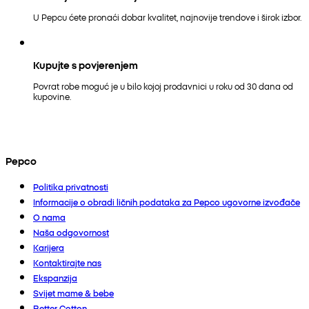
U Pepcu ćete pronaći dobar kvalitet, najnovije trendove i širok izbor.
Kupujte s povjerenjem
Povrat robe moguć je u bilo kojoj prodavnici u roku od 30 dana od
kupovine.
Pepco
Politika privatnosti
Informacije o obradi ličnih podataka za Pepco ugovorne izvođače
O nama
Naša odgovornost
Karijera
Kontaktirajte nas
Ekspanzija
Svijet mame & bebe
Better Cotton