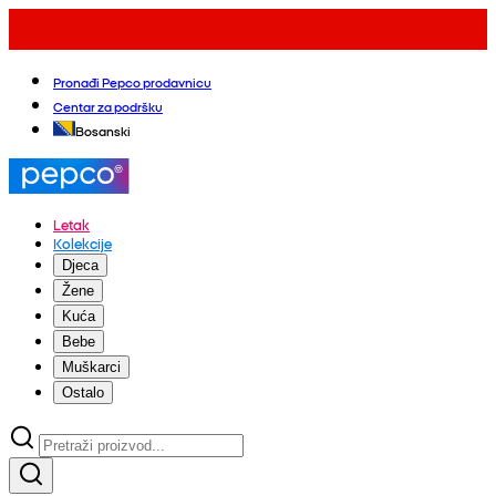
Pronađi Pepco prodavnicu
Centar za podršku
Bosanski
Letak
Kolekcije
Djeca
Žene
Kuća
Bebe
Muškarci
Ostalo