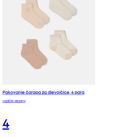
Pakovanje čarapa za djevojčice, 4 para
različiti dezeni
4