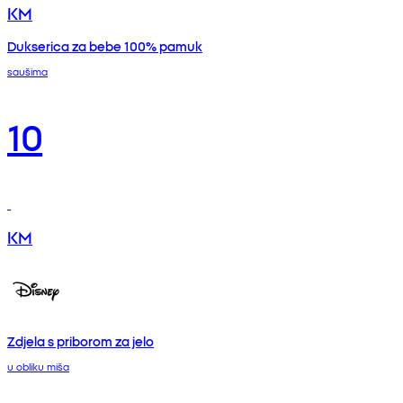
KM
Dukserica za bebe 100% pamuk
saušima
10
KM
Zdjela s priborom za jelo
u obliku miša