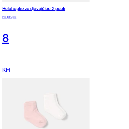
Hulahopke za djevojčice 2-pack
na pruge
8
KM