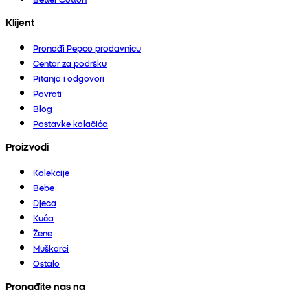
Klijent
Pronađi Pepco prodavnicu
Centar za podršku
Pitanja i odgovori
Povrati
Blog
Postavke kolačića
Proizvodi
Kolekcije
Bebe
Djeca
Kuća
Žene
Muškarci
Ostalo
Pronađite nas na