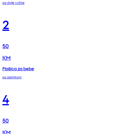
sa dvije ručke
2
50
KM
Flašica za bebe
sa slamkom
4
50
KM