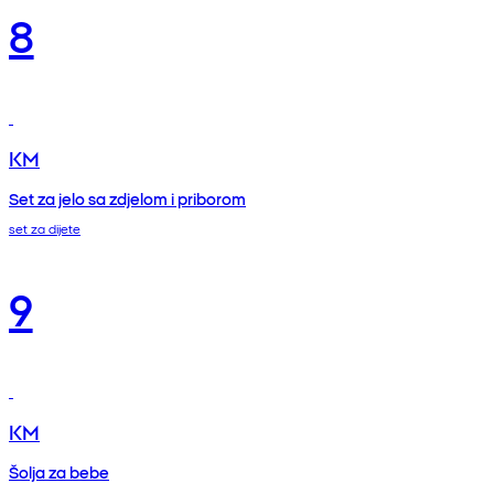
8
KM
Set za jelo sa zdjelom i priborom
set za dijete
9
KM
Šolja za bebe