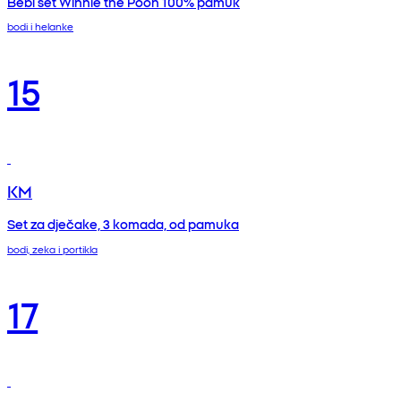
Bebi set Winnie the Pooh 100% pamuk
bodi i helanke
15
KM
Set za dječake, 3 komada, od pamuka
bodi, zeka i portikla
17