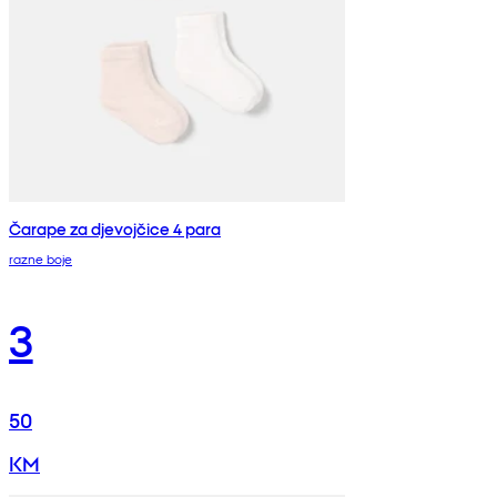
Čarape za djevojčice 4 para
razne boje
3
50
KM