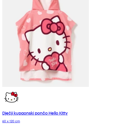
Dječji kupaonski pončo Hello Kitty
60 x 120 cm