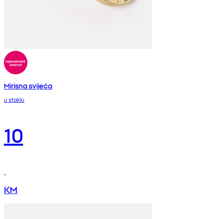
Mirisna svijeća
u staklu
10
KM