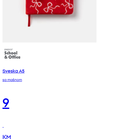
Sveska A5
sa mašnom
9
KM