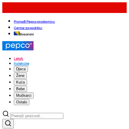
Pronađi Pepco prodavnicu
Centar za podršku
Bosanski
Letak
Kolekcije
Djeca
Žene
Kuća
Bebe
Muškarci
Ostalo