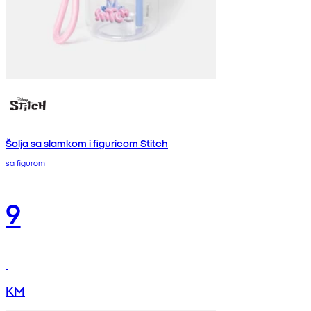
Šolja sa slamkom i figuricom Stitch
sa figurom
9
KM