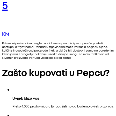
5
KM
Prikazani proizvodi su pregled nadolazeće ponude i postupno će postati
dostupni u trgovinama. Ponuda u trgovinama može varirati u pogledu cijene,
količine i raspoloživosti proizvoda (neki artikli će biti dostupni samo na određenim
lokacijama). Fotografije prikazuju uzorke dizajna i mogu se malo razlikovati od
stvarnih proizvoda. Ponuda vrijedi do isteka zaliha.
Zašto kupovati u Pepcu?
Uvijek blizu vas
Preko 4.000 prodavnica u Evropi. Želimo da budemo uvijek blizu vas.