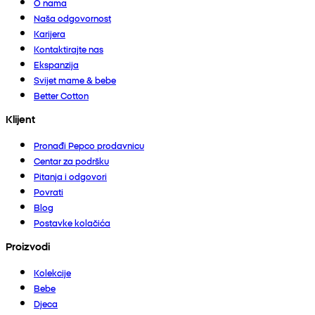
O nama
Naša odgovornost
Karijera
Kontaktirajte nas
Ekspanzija
Svijet mame & bebe
Better Cotton
Klijent
Pronađi Pepco prodavnicu
Centar za podršku
Pitanja i odgovori
Povrati
Blog
Postavke kolačića
Proizvodi
Kolekcije
Bebe
Djeca