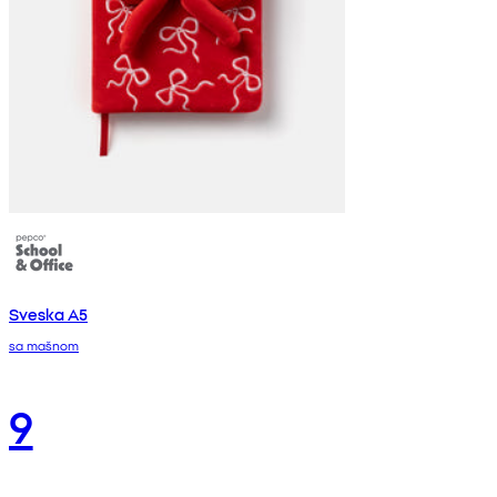
Sveska A5
sa mašnom
9