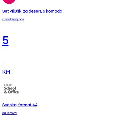
Set viljuški za desert, 6 komada
u srebrnoj boji
5
KM
Sveska, format A4
80 listova