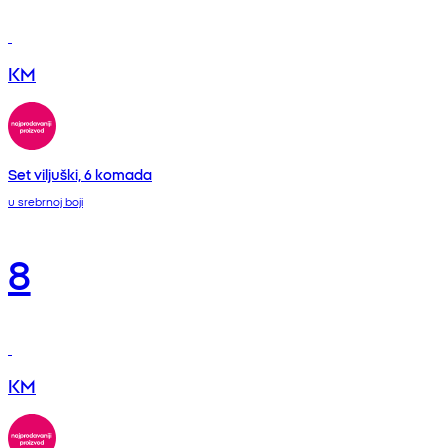
KM
Set viljuški, 6 komada
u srebrnoj boji
8
KM