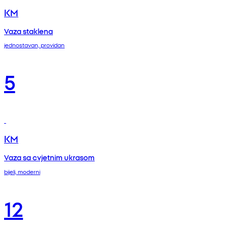
KM
Vaza staklena
jednostavan, providan
5
KM
Vaza sa cvjetnim ukrasom
bijeli, moderni
12