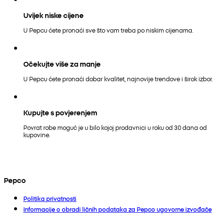
Uvijek niske cijene
U Pepcu ćete pronaći sve što vam treba po niskim cijenama.
Očekujte više za manje
U Pepcu ćete pronaći dobar kvalitet, najnovije trendove i širok izbor.
Kupujte s povjerenjem
Povrat robe moguć je u bilo kojoj prodavnici u roku od 30 dana od
kupovine.
Pepco
Politika privatnosti
Informacije o obradi ličnih podataka za Pepco ugovorne izvođače