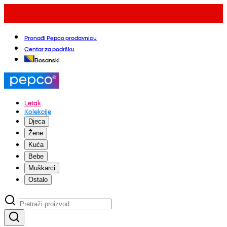
Pronađi Pepco prodavnicu
Centar za podršku
Bosanski
Letak
Kolekcije
Djeca
Žene
Kuća
Bebe
Muškarci
Ostalo