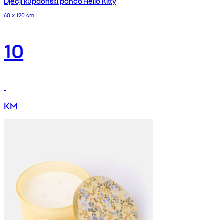
Dječji kupaonski pončo Hello Kitty
60 x 120 cm
10
KM