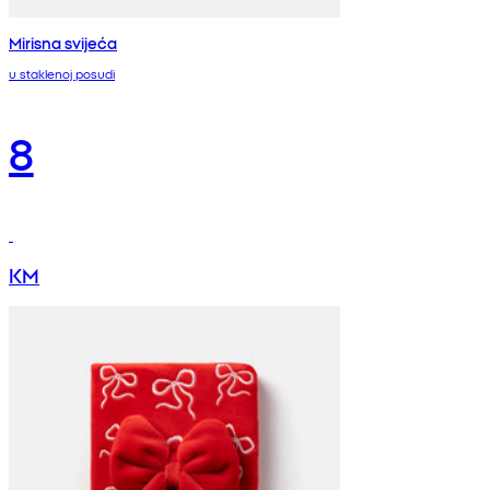
Mirisna svijeća
u staklenoj posudi
8
KM