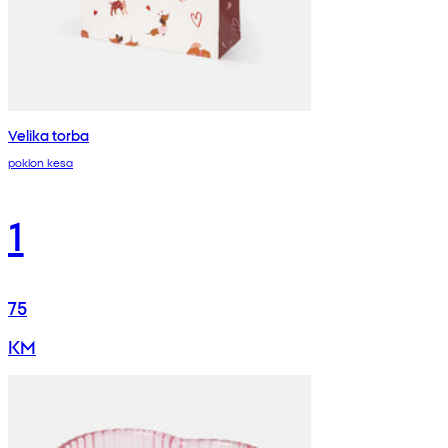
Velika torba
poklon kesa
1
75
KM