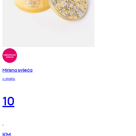
Mirisna svijeća
u staklu
10
KM