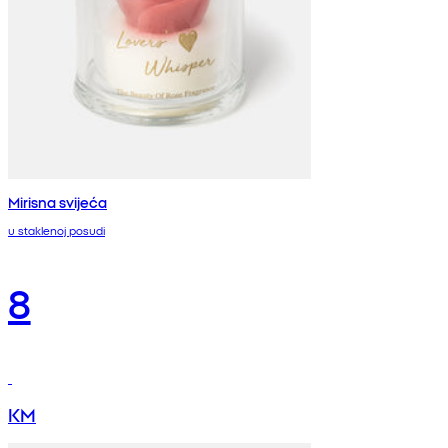
Mirisna svijeća
u staklenoj posudi
8
KM