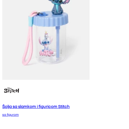
Šolja sa slamkom i figuricom Stitch
sa figurom