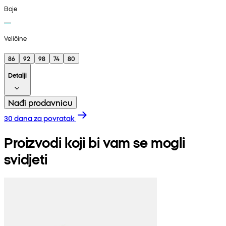
Boje
Veličine
86
92
98
74
80
Detalji
Nađi prodavnicu
30 dana za povratak
Proizvodi koji bi vam se mogli
svidjeti