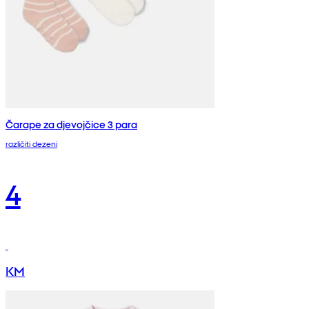
Čarape za djevojčice 3 para
različiti dezeni
4
KM