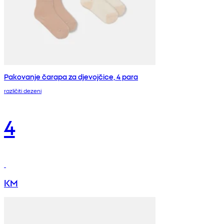
Pakovanje čarapa za djevojčice, 4 para
različiti dezeni
4
KM