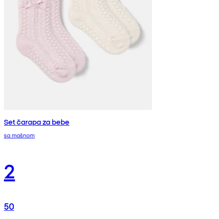
Set čarapa za bebe
sa mašnom
2
50