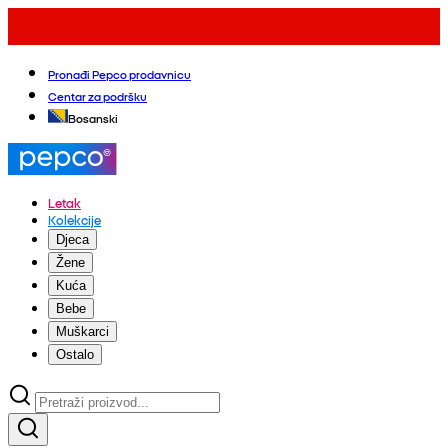
Pronađi Pepco prodavnicu
Centar za podršku
Bosanski
Letak
Kolekcije
Djeca
Žene
Kuća
Bebe
Muškarci
Ostalo