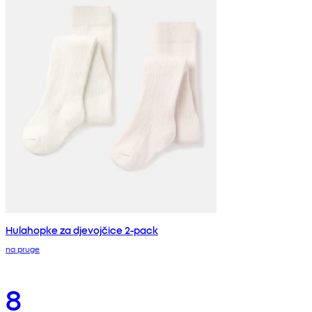
Hulahopke za djevojčice 2-pack
na pruge
8