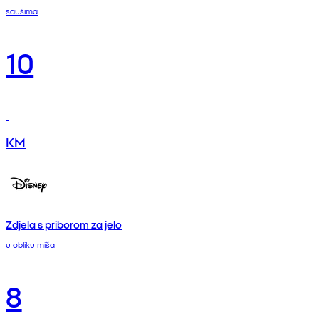
saušima
10
KM
Zdjela s priborom za jelo
u obliku miša
8