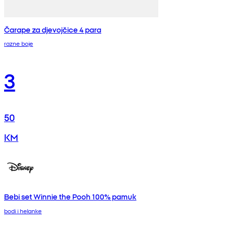
Čarape za djevojčice 4 para
razne boje
3
50
KM
Bebi set Winnie the Pooh 100% pamuk
bodi i helanke