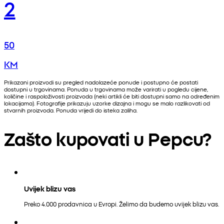
2
50
KM
Prikazani proizvodi su pregled nadolazeće ponude i postupno će postati
dostupni u trgovinama. Ponuda u trgovinama može varirati u pogledu cijene,
količine i raspoloživosti proizvoda (neki artikli će biti dostupni samo na određenim
lokacijama). Fotografije prikazuju uzorke dizajna i mogu se malo razlikovati od
stvarnih proizvoda. Ponuda vrijedi do isteka zaliha.
Zašto kupovati u Pepcu?
Uvijek blizu vas
Preko 4.000 prodavnica u Evropi. Želimo da budemo uvijek blizu vas.