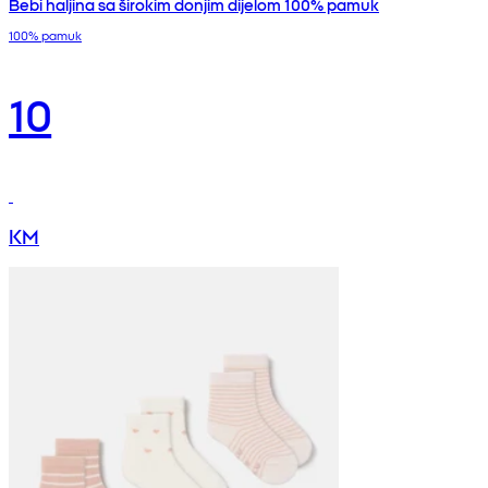
Bebi haljina sa širokim donjim dijelom 100% pamuk
100% pamuk
10
KM