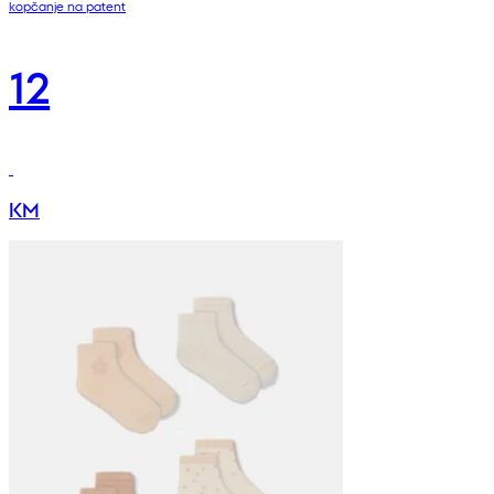
kopčanje na patent
12
KM