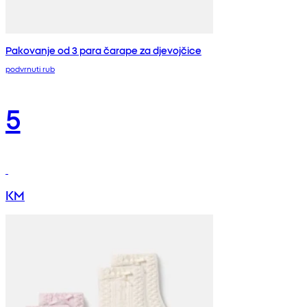
Pakovanje od 3 para čarape za djevojčice
podvrnuti rub
5
KM