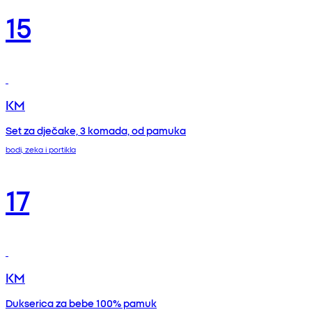
15
KM
Set za dječake, 3 komada, od pamuka
bodi, zeka i portikla
17
KM
Dukserica za bebe 100% pamuk