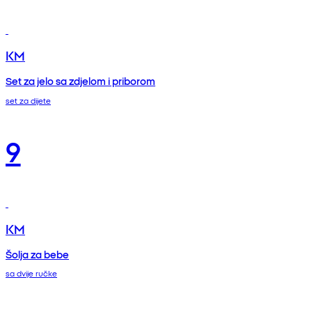
KM
Set za jelo sa zdjelom i priborom
set za dijete
9
KM
Šolja za bebe
sa dvije ručke