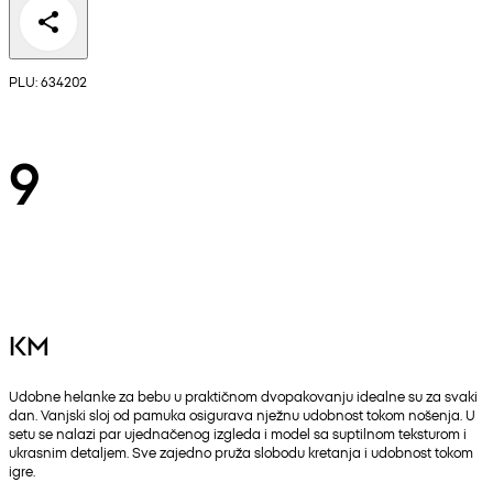
PLU: 634202
9
KM
Udobne helanke za bebu u praktičnom dvopakovanju idealne su za svaki
dan. Vanjski sloj od pamuka osigurava nježnu udobnost tokom nošenja. U
setu se nalazi par ujednačenog izgleda i model sa suptilnom teksturom i
ukrasnim detaljem. Sve zajedno pruža slobodu kretanja i udobnost tokom
igre.