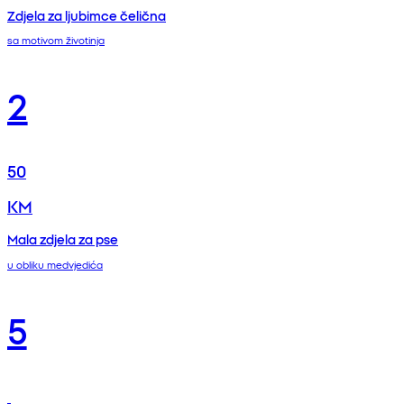
Zdjela za ljubimce čelična
sa motivom životinja
2
50
KM
Mala zdjela za pse
u obliku medvjedića
5