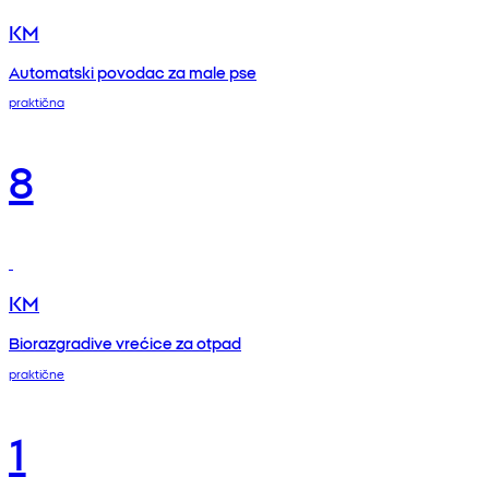
KM
Automatski povodac za male pse
praktična
8
KM
Biorazgradive vrećice za otpad
praktične
1