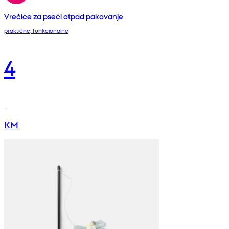
Vrećice za pseći otpad pakovanje
praktične, funkcionalne
4
KM