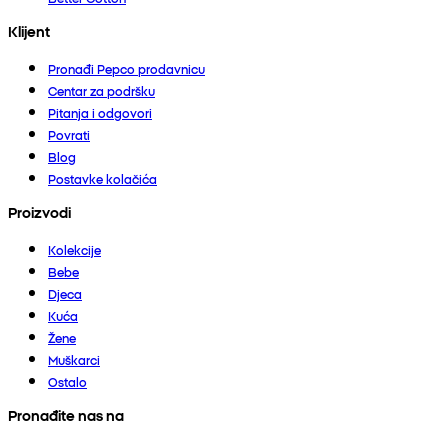
Klijent
Pronađi Pepco prodavnicu
Centar za podršku
Pitanja i odgovori
Povrati
Blog
Postavke kolačića
Proizvodi
Kolekcije
Bebe
Djeca
Kuća
Žene
Muškarci
Ostalo
Pronađite nas na