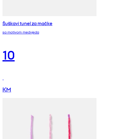
Šuškavi tunel za mačke
sa motivom medvjeda
10
KM