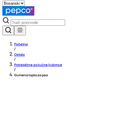
Početna
/
Ostalo
/
Potrepštine za kućne ljubimce
/
Gumena lopta za psa