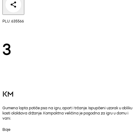
PLU: 635566
3
KM
Gumena lopta potiče psa na igru, aport i trčanje. Ispupčeni uzorak u obliku
kosti olakšava držanje. Kompaktna veličina je pogodna za igru u domu i
vani.
Boje