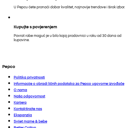
U Pepcu ćete pronaći dobar kvalitet, najnovije trendove i širok izbor.
Kupujte s povjerenjem
Povrat robe moguć je u bilo kojoj prodavnici u roku od 30 dana od
kupovine.
Pepco
Politika privatnosti
Informacije o obradi ličnih podataka za Pepco ugovorne izvođače
O nama
Naša odgovornost
Karijera
Kontaktirajte nas
Ekspanzija
Svijet mame & bebe
Better Cotton