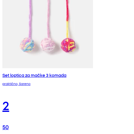
Set loptica za mačke 3 komada
praktično, šareno
2
50