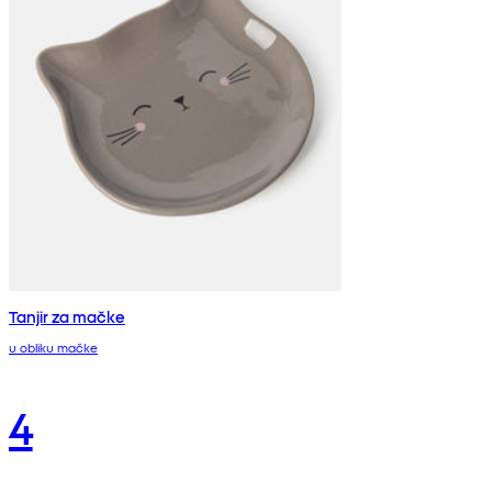
Tanjir za mačke
u obliku mačke
4