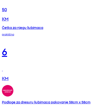
50
KM
Četka za njegu ljubimaca
praktična
6
KM
Podloge za dresuru ljubimaca pakovanje 58cm x 58cm