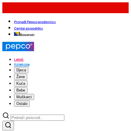
Pronađi Pepco prodavnicu
Centar za podršku
Bosanski
Letak
Kolekcije
Djeca
Žene
Kuća
Bebe
Muškarci
Ostalo