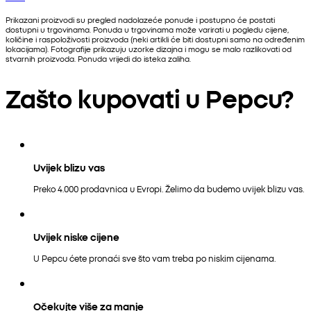
Prikazani proizvodi su pregled nadolazeće ponude i postupno će postati
dostupni u trgovinama. Ponuda u trgovinama može varirati u pogledu cijene,
količine i raspoloživosti proizvoda (neki artikli će biti dostupni samo na određenim
lokacijama). Fotografije prikazuju uzorke dizajna i mogu se malo razlikovati od
stvarnih proizvoda. Ponuda vrijedi do isteka zaliha.
Zašto kupovati u Pepcu?
Uvijek blizu vas
Preko 4.000 prodavnica u Evropi. Želimo da budemo uvijek blizu vas.
Uvijek niske cijene
U Pepcu ćete pronaći sve što vam treba po niskim cijenama.
Očekujte više za manje