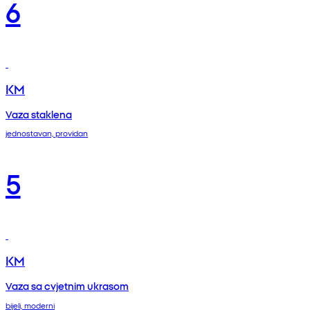
6
KM
Vaza staklena
jednostavan, providan
5
KM
Vaza sa cvjetnim ukrasom
bijeli, moderni