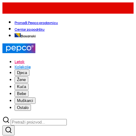
Pronađi Pepco prodavnicu
Centar za podršku
Bosanski
Letak
Kolekcije
Djeca
Žene
Kuća
Bebe
Muškarci
Ostalo