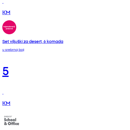
KM
Set viljuški za desert, 6 komada
u srebrnoj boji
5
KM