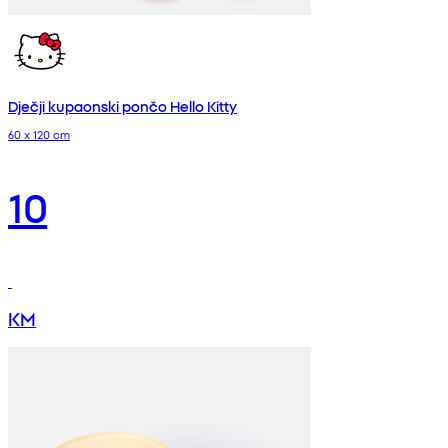
Dječji kupaonski pončo Hello Kitty
60 x 120 cm
10
KM