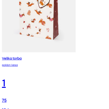
Velika torba
poklon kesa
1
75