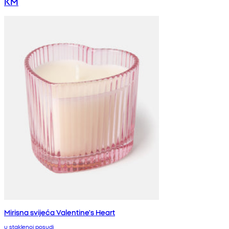
KM
Mirisna svijeća Valentine's Heart
u staklenoj posudi