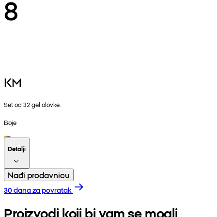
8
KM
Set od 32 gel olovke.
Boje
Detalji
Nađi prodavnicu
30 dana za povratak
Proizvodi koji bi vam se mogli