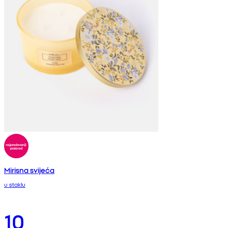
Mirisna svijeća
u staklu
10