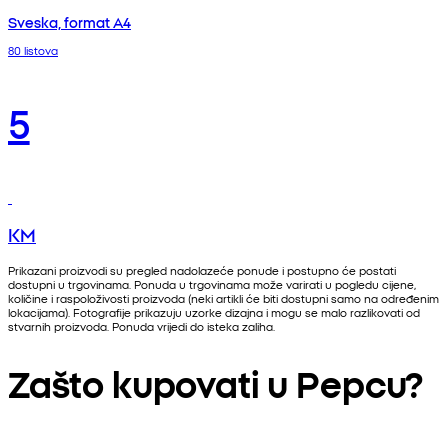
Sveska, format A4
80 listova
5
KM
Prikazani proizvodi su pregled nadolazeće ponude i postupno će postati
dostupni u trgovinama. Ponuda u trgovinama može varirati u pogledu cijene,
količine i raspoloživosti proizvoda (neki artikli će biti dostupni samo na određenim
lokacijama). Fotografije prikazuju uzorke dizajna i mogu se malo razlikovati od
stvarnih proizvoda. Ponuda vrijedi do isteka zaliha.
Zašto kupovati u Pepcu?