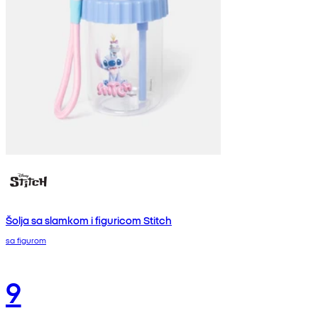
Šolja sa slamkom i figuricom Stitch
sa figurom
9