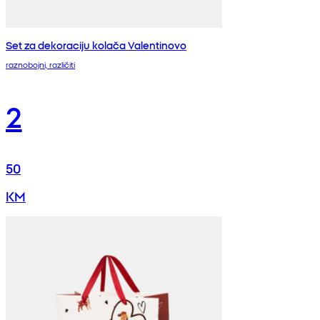
Set za dekoraciju kolača Valentinovo
raznobojni, različiti
2
50
KM