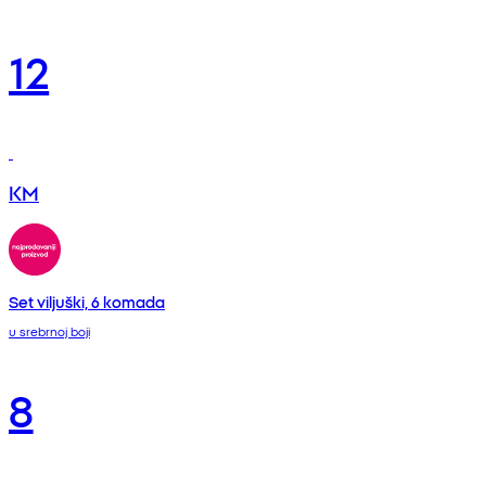
12
KM
Set viljuški, 6 komada
u srebrnoj boji
8