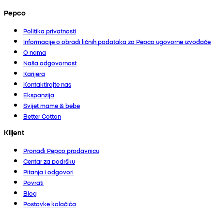
Pepco
Politika privatnosti
Informacije o obradi ličnih podataka za Pepco ugovorne izvođače
O nama
Naša odgovornost
Karijera
Kontaktirajte nas
Ekspanzija
Svijet mame & bebe
Better Cotton
Klijent
Pronađi Pepco prodavnicu
Centar za podršku
Pitanja i odgovori
Povrati
Blog
Postavke kolačića