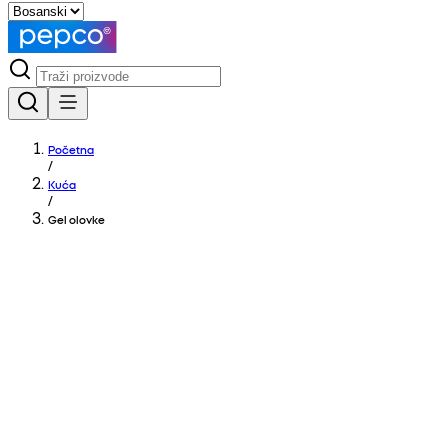
Početna
/
Kuća
/
Gel olovke