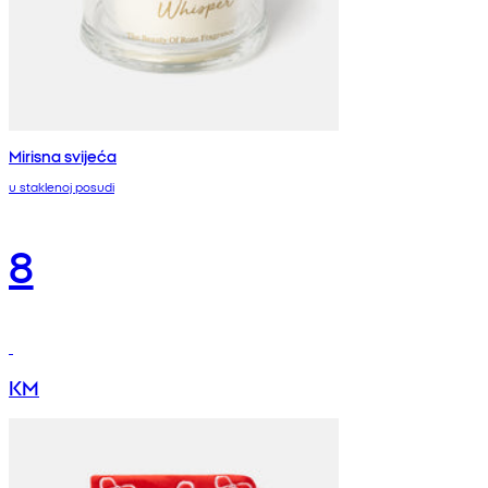
Mirisna svijeća
u staklenoj posudi
8
KM