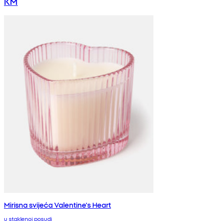
KM
Mirisna svijeća Valentine's Heart
u staklenoj posudi