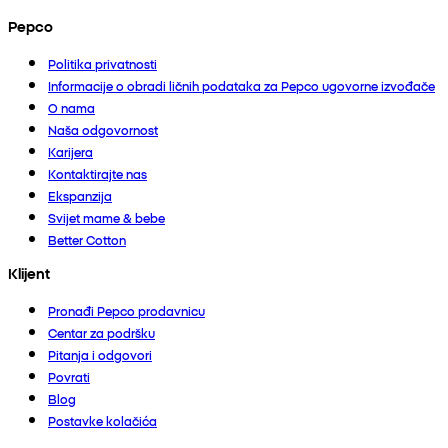
Pepco
Politika privatnosti
Informacije o obradi ličnih podataka za Pepco ugovorne izvođače
O nama
Naša odgovornost
Karijera
Kontaktirajte nas
Ekspanzija
Svijet mame & bebe
Better Cotton
Klijent
Pronađi Pepco prodavnicu
Centar za podršku
Pitanja i odgovori
Povrati
Blog
Postavke kolačića