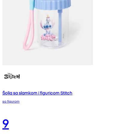
Šolja sa slamkom i figuricom Stitch
sa figurom
9