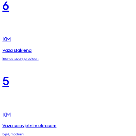
6
KM
Vaza staklena
jednostavan, providan
5
KM
Vaza sa cvjetnim ukrasom
bijeli, moderni