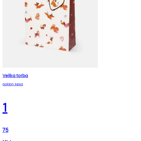
Velika torba
poklon kesa
1
75