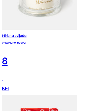
Mirisna svijeća
u staklenoj posudi
8
KM