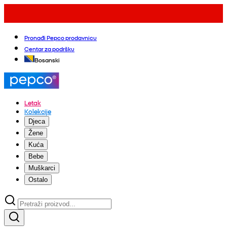
Pronađi Pepco prodavnicu
Centar za podršku
Bosanski
Letak
Kolekcije
Djeca
Žene
Kuća
Bebe
Muškarci
Ostalo