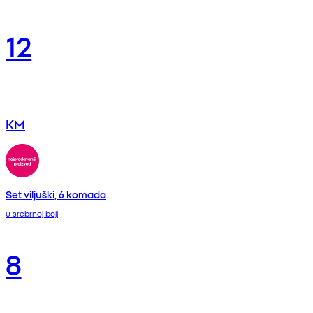
12
KM
Set viljuški, 6 komada
u srebrnoj boji
8