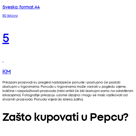
Sveska, format A4
80 listova
5
KM
Prikazani proizvodi su pregled nadolazeće ponude i postupno će postati
dostupni u trgovinama. Ponuda u trgovinama može varirati u pogledu cijene,
količine i raspoloživosti proizvoda (neki artikli će biti dostupni samo na određenim
lokacijama). Fotografije prikazuju uzorke dizajna i mogu se malo razlikovati od
stvarnih proizvoda. Ponuda vrijedi do isteka zaliha.
Zašto kupovati u Pepcu?