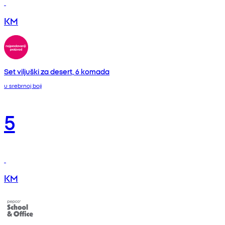
KM
Set viljuški za desert, 6 komada
u srebrnoj boji
5
KM