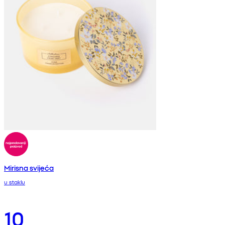
Mirisna svijeća
u staklu
10