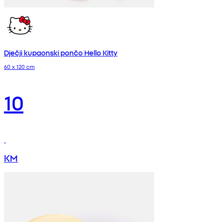
Dječji kupaonski pončo Hello Kitty
60 x 120 cm
10
KM