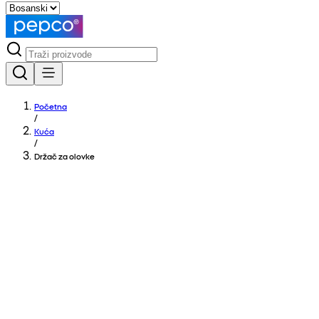
Početna
/
Kuća
/
Držač za olovke