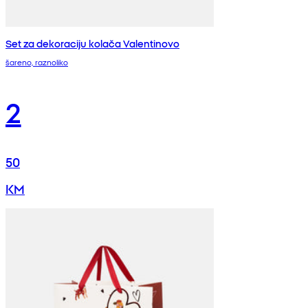
Set za dekoraciju kolača Valentinovo
šareno, raznoliko
2
50
KM