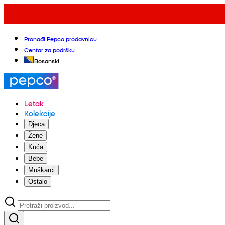
Pronađi Pepco prodavnicu
Centar za podršku
Bosanski
Letak
Kolekcije
Djeca
Žene
Kuća
Bebe
Muškarci
Ostalo