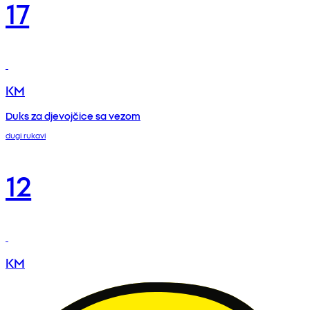
17
KM
Duks za djevojčice sa vezom
dugi rukavi
12
KM