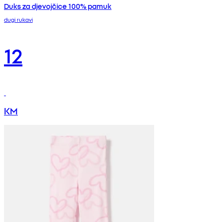
Duks za djevojčice 100% pamuk
dugi rukavi
12
KM