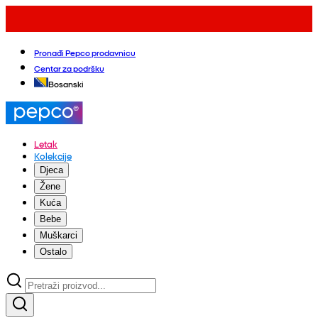
Pronađi Pepco prodavnicu
Centar za podršku
Bosanski
Letak
Kolekcije
Djeca
Žene
Kuća
Bebe
Muškarci
Ostalo