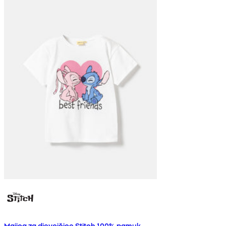
Majica za djevojčice Stitch 100% pamuk