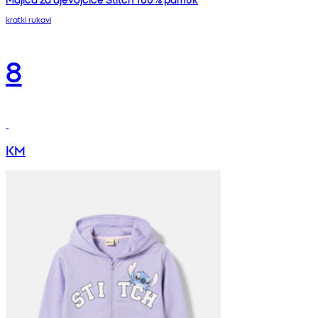
kratki rukavi
8
KM