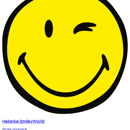
Helanke SmileyWorld
široke nogavice