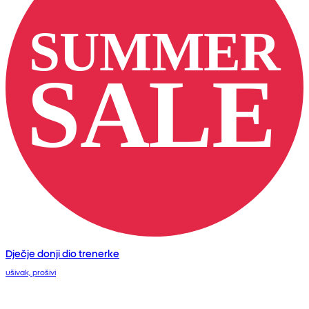
Dječje donji dio trenerke
ušivak, prošivi