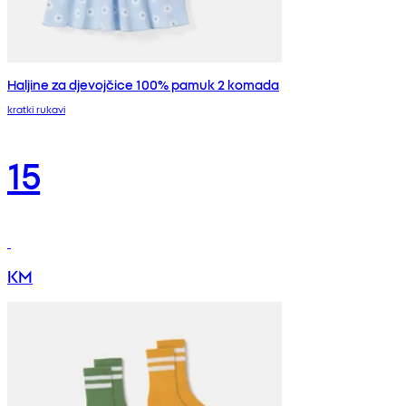
Haljine za djevojčice 100% pamuk 2 komada
kratki rukavi
15
KM