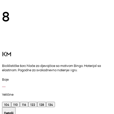
8
KM
Biciklističke šorc hlače za djevojčice sa motivom Bingo. Materijal sa
elastinom. Pogodne za svakodnevno nošenje i igru.
Boje
Veličine
104
110
116
122
128
134
Detalji