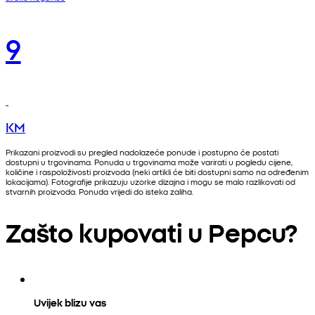
9
KM
Prikazani proizvodi su pregled nadolazeće ponude i postupno će postati
dostupni u trgovinama. Ponuda u trgovinama može varirati u pogledu cijene,
količine i raspoloživosti proizvoda (neki artikli će biti dostupni samo na određenim
lokacijama). Fotografije prikazuju uzorke dizajna i mogu se malo razlikovati od
stvarnih proizvoda. Ponuda vrijedi do isteka zaliha.
Zašto kupovati u Pepcu?
Uvijek blizu vas