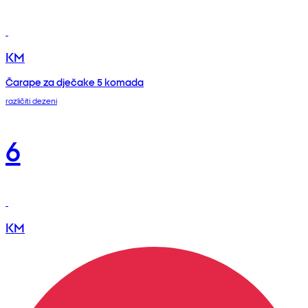
KM
Čarape za dječake 5 komada
različiti dezeni
6
KM