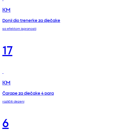
KM
Donji dio trenerke za dječake
sa efektom ispranosti
17
KM
Čarape za dječake 4 para
različiti dezeni
6