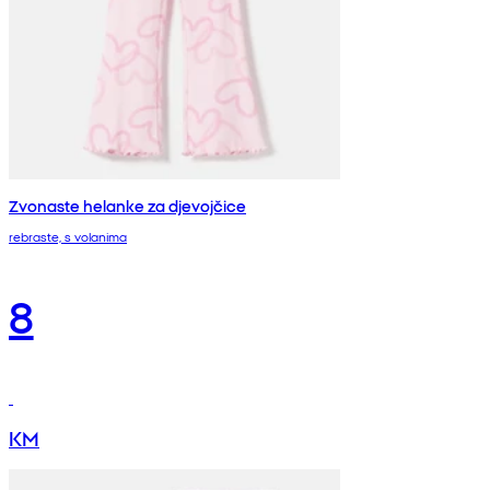
Zvonaste helanke za djevojčice
rebraste, s volanima
8
KM