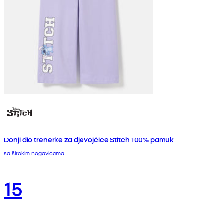
Donji dio trenerke za djevojčice Stitch 100% pamuk
sa širokim nogavicama
15