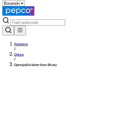
Početna
/
Djeca
/
Djevojački biker šorc Bluey