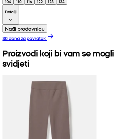
104
110
116
122
128
134
Detalji
Nađi prodavnicu
30 dana za povratak
Proizvodi koji bi vam se mogli
svidjeti