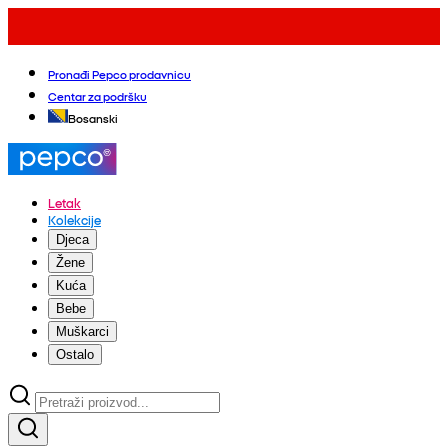
Pronađi Pepco prodavnicu
Centar za podršku
Bosanski
Letak
Kolekcije
Djeca
Žene
Kuća
Bebe
Muškarci
Ostalo