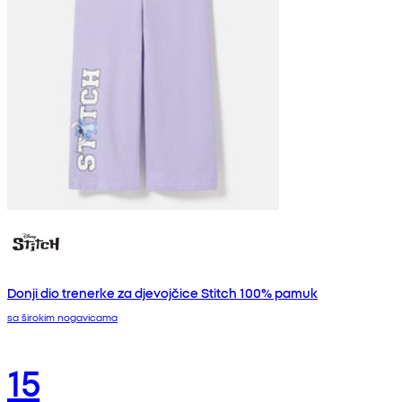
Donji dio trenerke za djevojčice Stitch 100% pamuk
sa širokim nogavicama
15