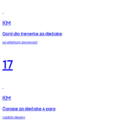
KM
Donji dio trenerke za dječake
sa efektom ispranosti
17
KM
Čarape za dječake 4 para
različiti dezeni