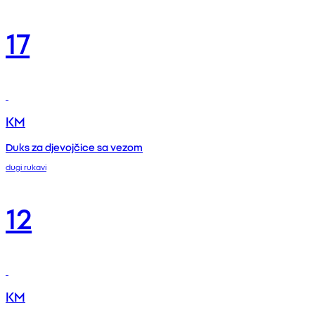
17
KM
Duks za djevojčice sa vezom
dugi rukavi
12
KM