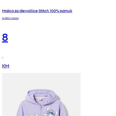
Majica za djevojčice Stitch 100% pamuk
kratki rukavi
8
KM