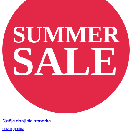
Dječje donji dio trenerke
ušivak, prošivi