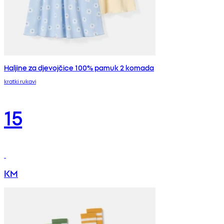
Haljine za djevojčice 100% pamuk 2 komada
kratki rukavi
15
KM