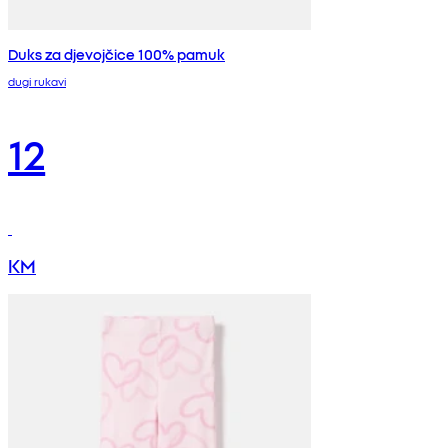
Duks za djevojčice 100% pamuk
dugi rukavi
12
KM