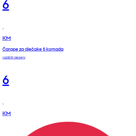
6
KM
Čarape za dječake 5 komada
različiti dezeni
6
KM