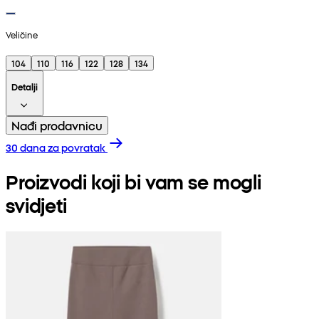
Veličine
104
110
116
122
128
134
Detalji
Nađi prodavnicu
30 dana za povratak
Proizvodi koji bi vam se mogli
svidjeti