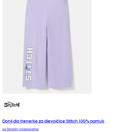
Donji dio trenerke za djevojčice Stitch 100% pamuk
sa širokim nogavicama