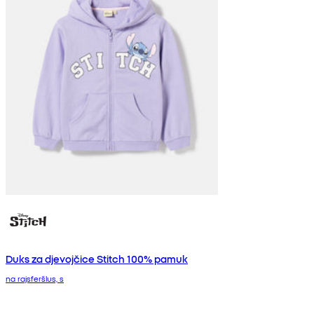
Duks za djevojčice Stitch 100% pamuk
na rajsferšlus, s