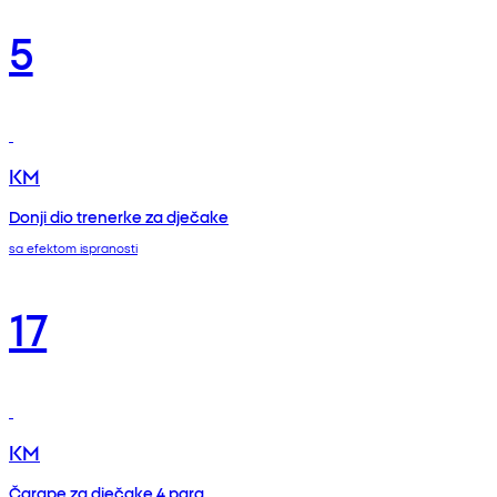
5
KM
Donji dio trenerke za dječake
sa efektom ispranosti
17
KM
Čarape za dječake 4 para