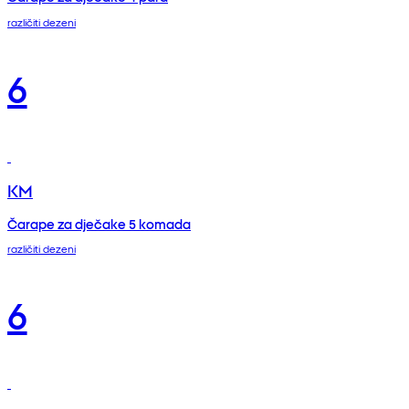
različiti dezeni
6
KM
Čarape za dječake 5 komada
različiti dezeni
6