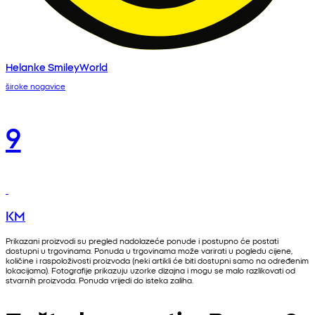
Helanke SmileyWorld
široke nogavice
9
KM
Prikazani proizvodi su pregled nadolazeće ponude i postupno će postati
dostupni u trgovinama. Ponuda u trgovinama može varirati u pogledu cijene,
količine i raspoloživosti proizvoda (neki artikli će biti dostupni samo na određenim
lokacijama). Fotografije prikazuju uzorke dizajna i mogu se malo razlikovati od
stvarnih proizvoda. Ponuda vrijedi do isteka zaliha.