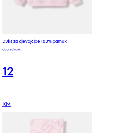
Duks za djevojčice 100% pamuk
dugi rukavi
12
KM