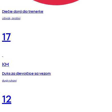
Dječje donji dio trenerke
ušivak, prošivi
17
KM
Duks za djevojčice sa vezom
dugi rukavi
12