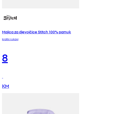
Majica za djevojčice Stitch 100% pamuk
kratki rukavi
8
KM