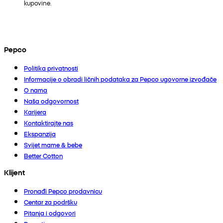
kupovine.
Pepco
Politika privatnosti
Informacije o obradi ličnih podataka za Pepco ugovorne izvođače
O nama
Naša odgovornost
Karijera
Kontaktirajte nas
Ekspanzija
Svijet mame & bebe
Better Cotton
Klijent
Pronađi Pepco prodavnicu
Centar za podršku
Pitanja i odgovori