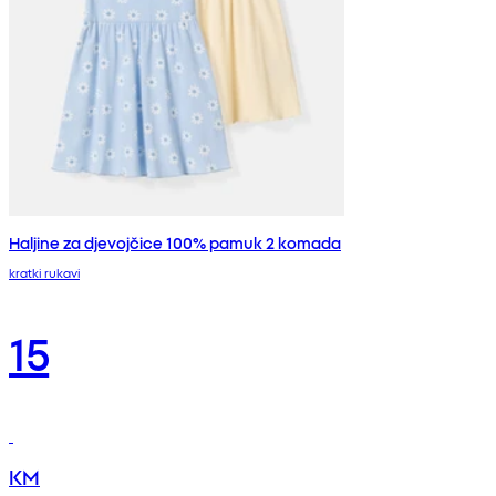
Haljine za djevojčice 100% pamuk 2 komada
kratki rukavi
15
KM