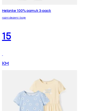
Helanke 100% pamuk 3-pack
razni dezeni i boje
15
KM