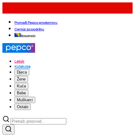
Pronađi Pepco prodavnicu
Centar za podršku
Bosanski
Letak
Kolekcije
Djeca
Žene
Kuća
Bebe
Muškarci
Ostalo