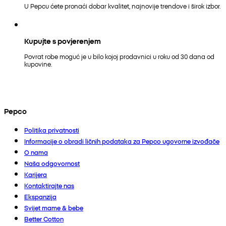
U Pepcu ćete pronaći dobar kvalitet, najnovije trendove i širok izbor.
Kupujte s povjerenjem
Povrat robe moguć je u bilo kojoj prodavnici u roku od 30 dana od
kupovine.
Pepco
Politika privatnosti
Informacije o obradi ličnih podataka za Pepco ugovorne izvođače
O nama
Naša odgovornost
Karijera
Kontaktirajte nas
Ekspanzija
Svijet mame & bebe
Better Cotton