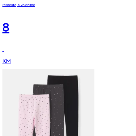
rebraste, s volanima
8
KM