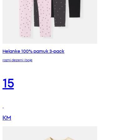
Helanke 100% pamuk 3-pack
razni dezeni i boje
15
KM