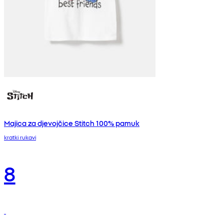
Majica za djevojčice Stitch 100% pamuk
kratki rukavi
8