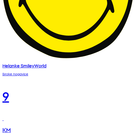
Helanke SmileyWorld
široke nogavice
9
KM