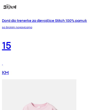
Donji dio trenerke za djevojčice Stitch 100% pamuk
sa širokim nogavicama
15
KM