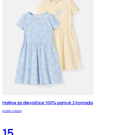
Haljine za djevojčice 100% pamuk 2 komada
kratki rukavi
15