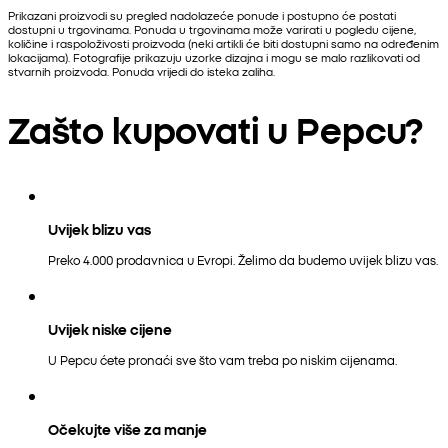
Prikazani proizvodi su pregled nadolazeće ponude i postupno će postati
dostupni u trgovinama. Ponuda u trgovinama može varirati u pogledu cijene,
količine i raspoloživosti proizvoda (neki artikli će biti dostupni samo na određenim
lokacijama). Fotografije prikazuju uzorke dizajna i mogu se malo razlikovati od
stvarnih proizvoda. Ponuda vrijedi do isteka zaliha.
Zašto kupovati u Pepcu?
Uvijek blizu vas
Preko 4.000 prodavnica u Evropi. Želimo da budemo uvijek blizu vas.
Uvijek niske cijene
U Pepcu ćete pronaći sve što vam treba po niskim cijenama.
Očekujte više za manje