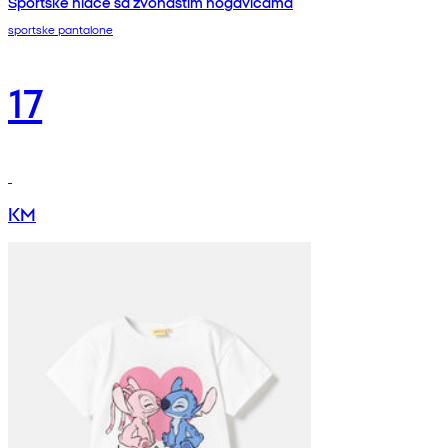
Sportske hlače sa zvonastim nogavicama
sportske pantalone
17
KM