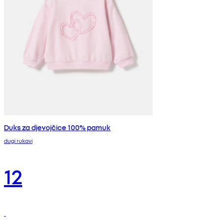
Duks za djevojčice 100% pamuk
dugi rukavi
12