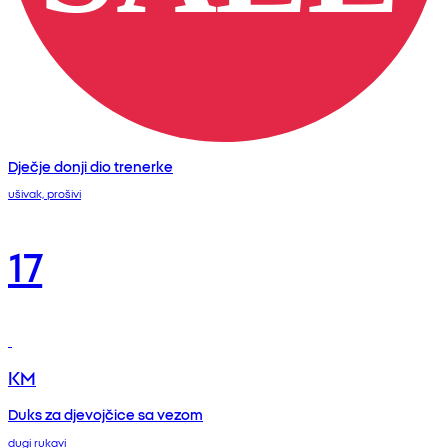
Dječje donji dio trenerke
ušivak, prošivi
17
KM
Duks za djevojčice sa vezom
dugi rukavi