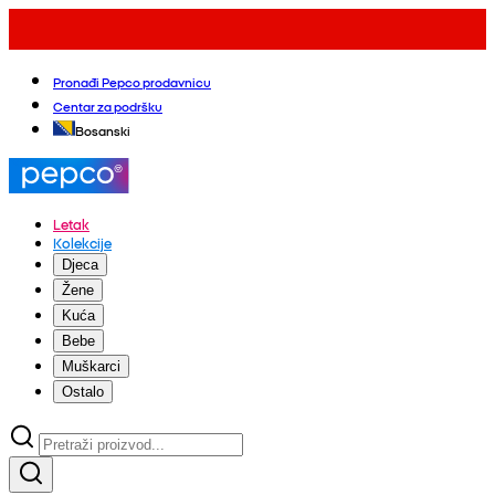
Pronađi Pepco prodavnicu
Centar za podršku
Bosanski
Letak
Kolekcije
Djeca
Žene
Kuća
Bebe
Muškarci
Ostalo