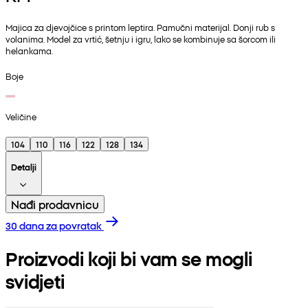
Majica za djevojčice s printom leptira. Pamučni materijal. Donji rub s
volanima. Model za vrtić, šetnju i igru, lako se kombinuje sa šorcom ili
helankama.
Boje
Veličine
104
110
116
122
128
134
Detalji
Nađi prodavnicu
30 dana za povratak
Proizvodi koji bi vam se mogli
svidjeti