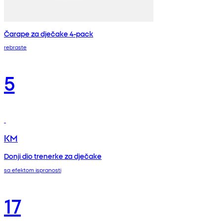
Čarape za dječake 4-pack
rebraste
5
KM
Donji dio trenerke za dječake
sa efektom ispranosti
17