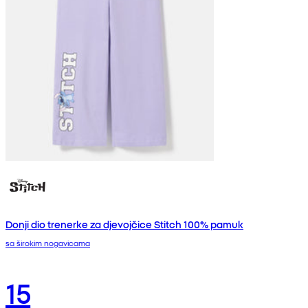
Donji dio trenerke za djevojčice Stitch 100% pamuk
sa širokim nogavicama
15