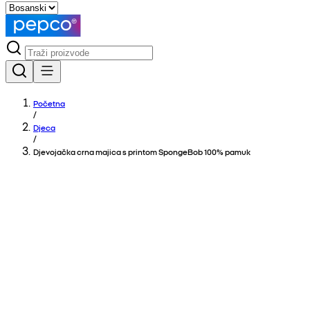
Početna
/
Djeca
/
Djevojačka crna majica s printom SpongeBob 100% pamuk