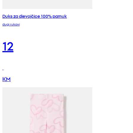
Duks za djevojčice 100% pamuk
dugi rukavi
12
KM