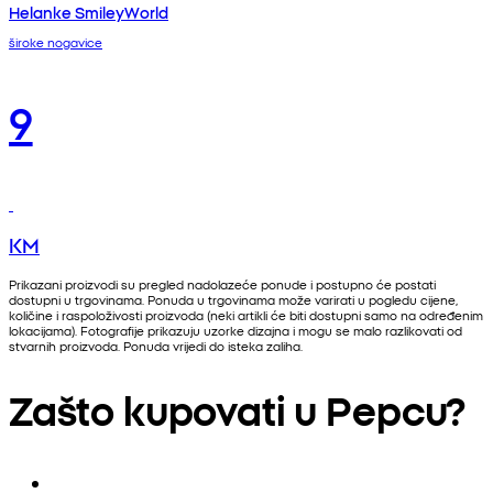
Helanke SmileyWorld
široke nogavice
9
KM
Prikazani proizvodi su pregled nadolazeće ponude i postupno će postati
dostupni u trgovinama. Ponuda u trgovinama može varirati u pogledu cijene,
količine i raspoloživosti proizvoda (neki artikli će biti dostupni samo na određenim
lokacijama). Fotografije prikazuju uzorke dizajna i mogu se malo razlikovati od
stvarnih proizvoda. Ponuda vrijedi do isteka zaliha.
Zašto kupovati u Pepcu?