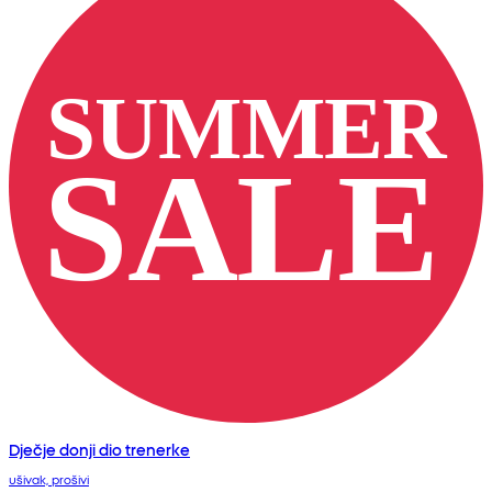
Dječje donji dio trenerke
ušivak, prošivi