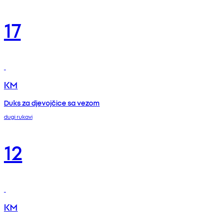
17
KM
Duks za djevojčice sa vezom
dugi rukavi
12
KM