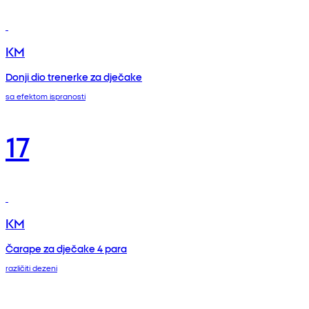
KM
Donji dio trenerke za dječake
sa efektom ispranosti
17
KM
Čarape za dječake 4 para
različiti dezeni