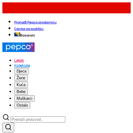
Pronađi Pepco prodavnicu
Centar za podršku
Bosanski
Letak
Kolekcije
Djeca
Žene
Kuća
Bebe
Muškarci
Ostalo