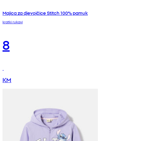
Majica za djevojčice Stitch 100% pamuk
kratki rukavi
8
KM