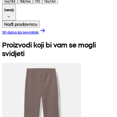
146/152
158/164
170
134/140
Detalji
Nađi prodavnicu
30 dana za povratak
Proizvodi koji bi vam se mogli
svidjeti