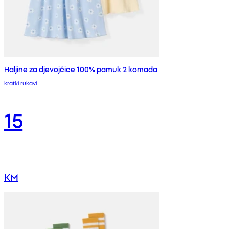
Haljine za djevojčice 100% pamuk 2 komada
kratki rukavi
15
KM