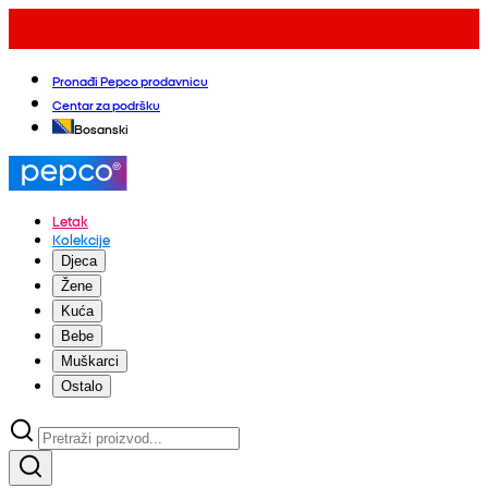
Pronađi Pepco prodavnicu
Centar za podršku
Bosanski
Letak
Kolekcije
Djeca
Žene
Kuća
Bebe
Muškarci
Ostalo