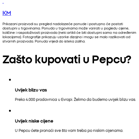
KM
Prikazani proizvodi su pregled nadolazeće ponude i postupno će postati
dostupni u trgovinama. Ponuda u trgovinama može varirati u pogledu cijene,
količine i raspoloživosti proizvoda (neki artikli će biti dostupni samo na određenim
lokacijama). Fotografije prikazuju uzorke dizajna i mogu se malo razlikovati od
stvarnih proizvoda. Ponuda vrijedi do isteka zaliha.
Zašto kupovati u Pepcu?
Uvijek blizu vas
Preko 4.000 prodavnica u Evropi. Želimo da budemo uvijek blizu vas.
Uvijek niske cijene
U Pepcu ćete pronaći sve što vam treba po niskim cijenama.