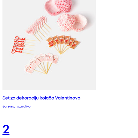
Set za dekoraciju kolača Valentinovo
šareno, raznoliko
2