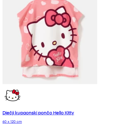
Dječji kupaonski pončo Hello Kitty
60 x 120 cm