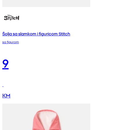
Šolja sa slamkom i figuricom Stitch
sa figurom
9
KM