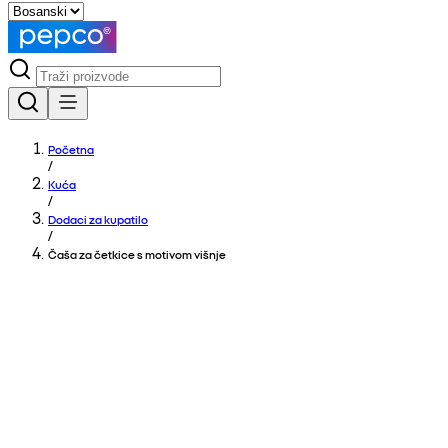
Početna
/
Kuća
/
Dodaci za kupatilo
/
Čaša za četkice s motivom višnje