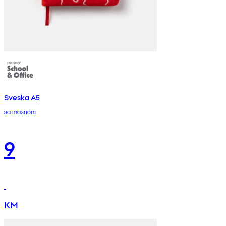
Sveska A5
sa mašnom
9
KM