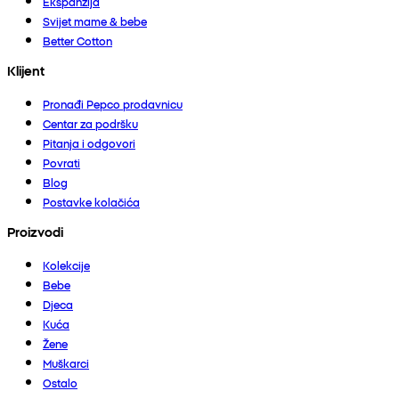
Ekspanzija
Svijet mame & bebe
Better Cotton
Klijent
Pronađi Pepco prodavnicu
Centar za podršku
Pitanja i odgovori
Povrati
Blog
Postavke kolačića
Proizvodi
Kolekcije
Bebe
Djeca
Kuća
Žene
Muškarci
Ostalo