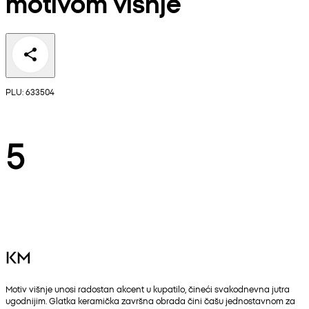
motivom višnje
PLU: 633504
5
KM
Motiv višnje unosi radostan akcent u kupatilo, čineći svakodnevna jutra
ugodnijim. Glatka keramička završna obrada čini čašu jednostavnom za