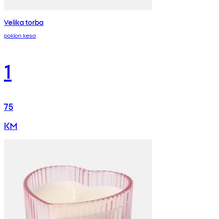
Velika torba
poklon kesa
1
75
KM