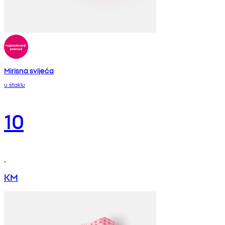
Mirisna svijeća
u staklu
10
KM