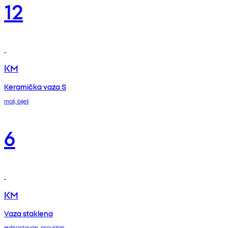
12
KM
Keramička vaza S
mali, bijeli
6
KM
Vaza staklena
jednostavan, providan