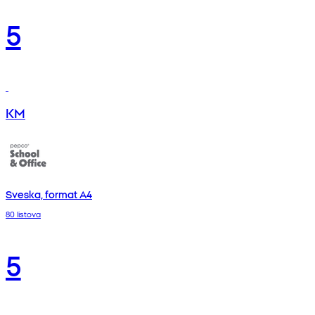
5
KM
Sveska, format A4
80 listova
5