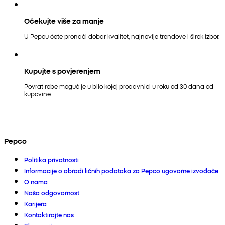
Očekujte više za manje
U Pepcu ćete pronaći dobar kvalitet, najnovije trendove i širok izbor.
Kupujte s povjerenjem
Povrat robe moguć je u bilo kojoj prodavnici u roku od 30 dana od
kupovine.
Pepco
Politika privatnosti
Informacije o obradi ličnih podataka za Pepco ugovorne izvođače
O nama
Naša odgovornost
Karijera
Kontaktirajte nas