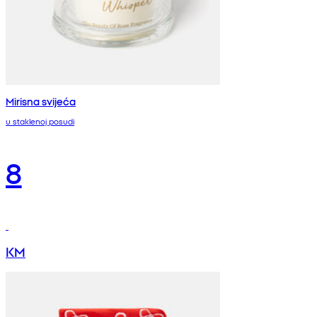
Mirisna svijeća
u staklenoj posudi
8
KM