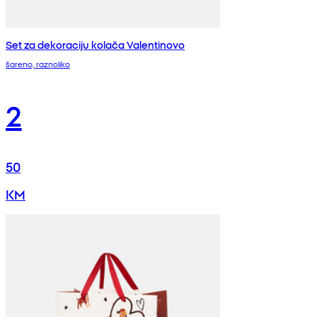
Set za dekoraciju kolača Valentinovo
šareno, raznoliko
2
50
KM