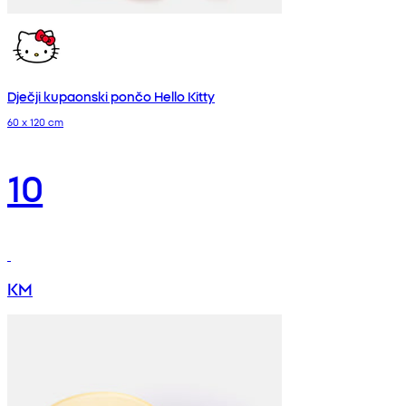
Dječji kupaonski pončo Hello Kitty
60 x 120 cm
10
KM