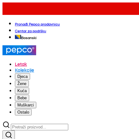
Pronađi Pepco prodavnicu
Centar za podršku
Bosanski
Letak
Kolekcije
Djeca
Žene
Kuća
Bebe
Muškarci
Ostalo