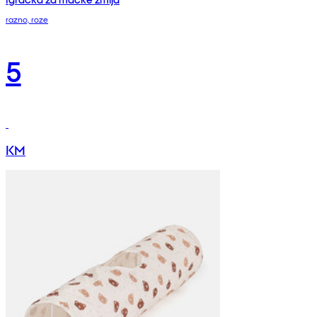
razno, roze
5
KM