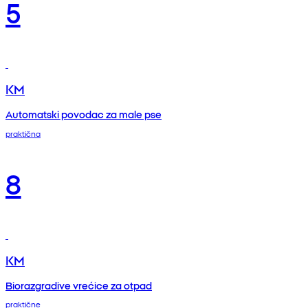
5
KM
Automatski povodac za male pse
praktična
8
KM
Biorazgradive vrećice za otpad
praktične