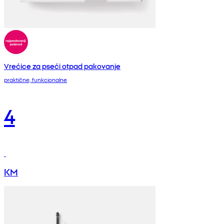
Vrećice za pseći otpad pakovanje
praktične, funkcionalne
4
KM