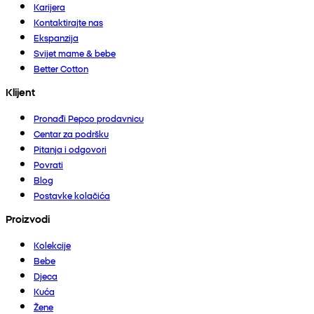
Karijera
Kontaktirajte nas
Ekspanzija
Svijet mame & bebe
Better Cotton
Klijent
Pronađi Pepco prodavnicu
Centar za podršku
Pitanja i odgovori
Povrati
Blog
Postavke kolačića
Proizvodi
Kolekcije
Bebe
Djeca
Kuća
Žene