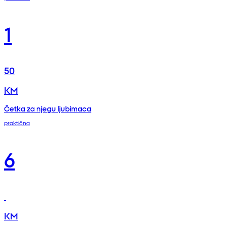
1
50
KM
Četka za njegu ljubimaca
praktična
6
KM