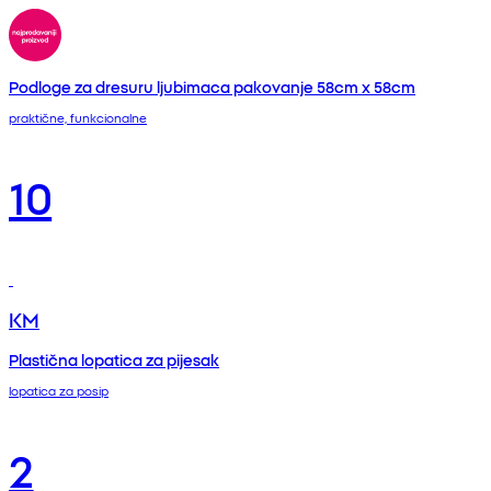
Podloge za dresuru ljubimaca pakovanje 58cm x 58cm
praktične, funkcionalne
10
KM
Plastična lopatica za pijesak
lopatica za posip
2