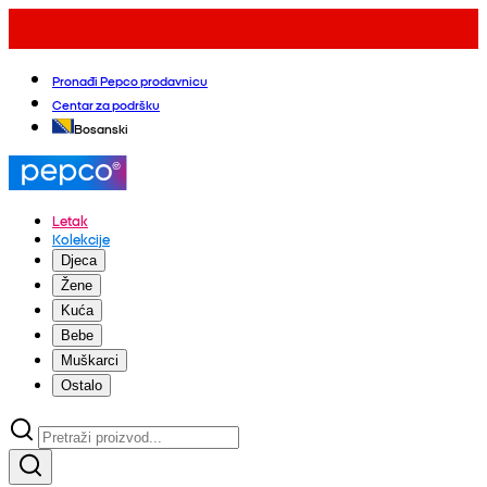
Pronađi Pepco prodavnicu
Centar za podršku
Bosanski
Letak
Kolekcije
Djeca
Žene
Kuća
Bebe
Muškarci
Ostalo