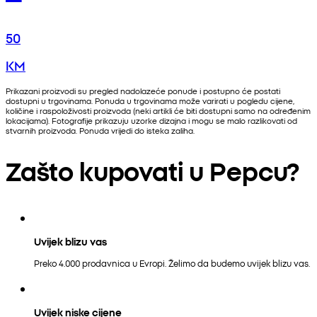
50
KM
Prikazani proizvodi su pregled nadolazeće ponude i postupno će postati
dostupni u trgovinama. Ponuda u trgovinama može varirati u pogledu cijene,
količine i raspoloživosti proizvoda (neki artikli će biti dostupni samo na određenim
lokacijama). Fotografije prikazuju uzorke dizajna i mogu se malo razlikovati od
stvarnih proizvoda. Ponuda vrijedi do isteka zaliha.
Zašto kupovati u Pepcu?
Uvijek blizu vas
Preko 4.000 prodavnica u Evropi. Želimo da budemo uvijek blizu vas.
Uvijek niske cijene