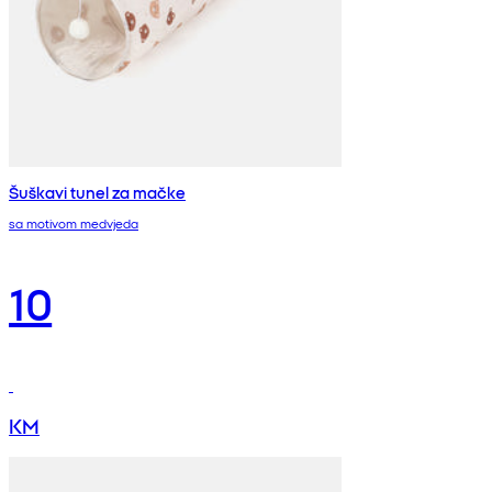
Šuškavi tunel za mačke
sa motivom medvjeda
10
KM