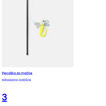
Pecaljka za mačke
jednostavna, praktična
3