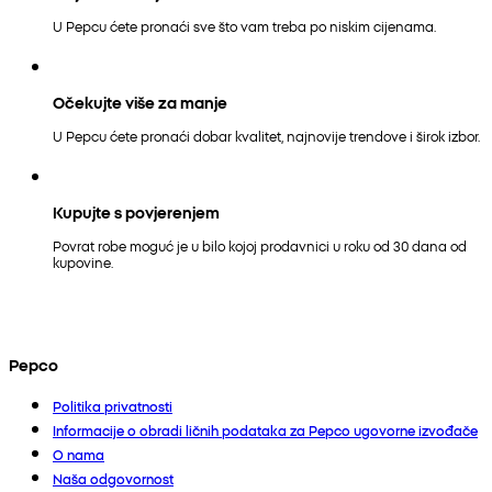
U Pepcu ćete pronaći sve što vam treba po niskim cijenama.
Očekujte više za manje
U Pepcu ćete pronaći dobar kvalitet, najnovije trendove i širok izbor.
Kupujte s povjerenjem
Povrat robe moguć je u bilo kojoj prodavnici u roku od 30 dana od
kupovine.
Pepco
Politika privatnosti
Informacije o obradi ličnih podataka za Pepco ugovorne izvođače
O nama
Naša odgovornost