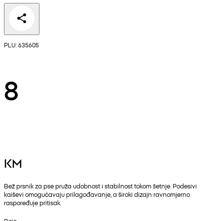
PLU: 635605
8
KM
Bež prsnik za pse pruža udobnost i stabilnost tokom šetnje. Podesivi
kaiševi omogućavaju prilagođavanje, a široki dizajn ravnomjerno
raspoređuje pritisak.
Boje