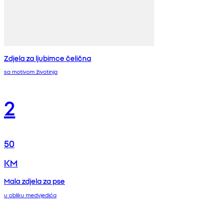
Zdjela za ljubimce čelična
sa motivom životinja
2
50
KM
Mala zdjela za pse
u obliku medvjedića