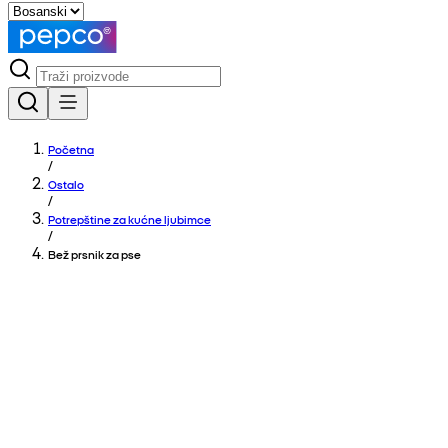
Početna
/
Ostalo
/
Potrepštine za kućne ljubimce
/
Bež prsnik za pse