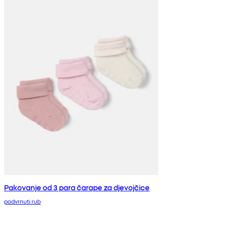
Pakovanje od 3 para čarape za djevojčice
podvrnuti rub