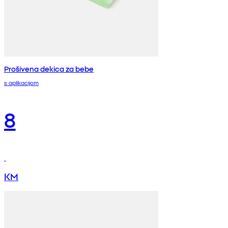
Prošivena dekica za bebe
s aplikacijom
8
KM