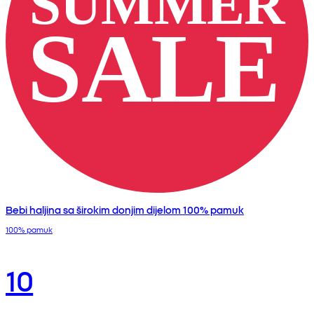
Bebi haljina sa širokim donjim dijelom 100% pamuk
100% pamuk
10