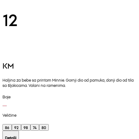
12
KM
Haljina za bebe sa printom Minnie. Gornji dio od pamuka, donji dio od tila
sa šljokicama. Volani na ramenima.
Boje
Veličine
86
92
98
74
80
Detalji