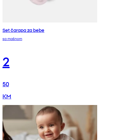
Set čarapa za bebe
sa mašnom
2
50
KM