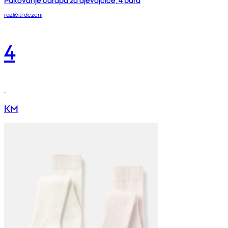
Pakovanje čarapa za djevojčice, 4 para
različiti dezeni
4
KM