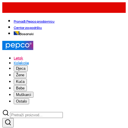
Pronađi Pepco prodavnicu
Centar za podršku
Bosanski
Letak
Kolekcije
Djeca
Žene
Kuća
Bebe
Muškarci
Ostalo