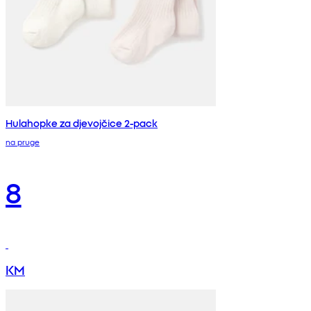
Hulahopke za djevojčice 2-pack
na pruge
8
KM