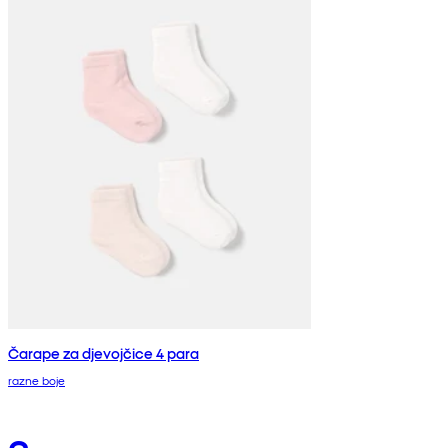
Čarape za djevojčice 4 para
razne boje