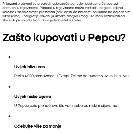
Prikazani proizvodi su pregled nadolazeće ponude i postupno će postati
dostupni u trgovinama. Ponuda u trgovinama može varirati u pogledu cijene,
količine i raspoloživosti proizvoda (neki artikli će biti dostupni samo na određenim
lokacijama). Fotografije prikazuju uzorke dizajna i mogu se malo razlikovati od
stvarnih proizvoda. Ponuda vrijedi do isteka zaliha.
Zašto kupovati u Pepcu?
Uvijek blizu vas
Preko 4.000 prodavnica u Evropi. Želimo da budemo uvijek blizu vas.
Uvijek niske cijene
U Pepcu ćete pronaći sve što vam treba po niskim cijenama.
Očekujte više za manje