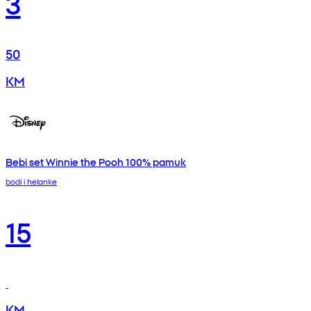
3
50
KM
Bebi set Winnie the Pooh 100% pamuk
bodi i helanke
15
KM