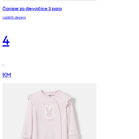
Čarape za djevojčice 3 para
različiti dezeni
4
KM