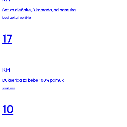
Set za dječake, 3 komada, od pamuka
bodi, zeka i portikla
17
KM
Dukserica za bebe 100% pamuk
saušima
10