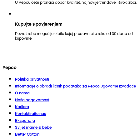
U Pepcu ćete pronaći dobar kvalitet, najnovije trendove i širok izbor.
Kupujte s povjerenjem
Povrat robe moguć je u bilo kojoj prodavnici u roku od 30 dana od
kupovine.
Pepco
Politika privatnosti
Informacije o obradi ličnih podataka za Pepco ugovorne izvođače
O nama
Naša odgovornost
Karijera
Kontaktirajte nas
Ekspanzija
Svijet mame & bebe
Better Cotton