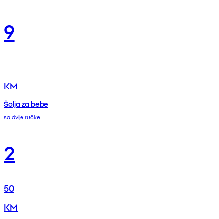
9
KM
Šolja za bebe
sa dvije ručke
2
50
KM