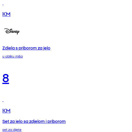
KM
Zdjela s priborom za jelo
u obliku miša
8
KM
Set za jelo sa zdjelom i priborom
set za dijete