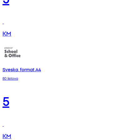
KM
Sveska, format A4
80 listova
5
KM