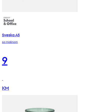
Sveska A5
sa mašnom
9
KM