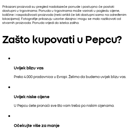
Prikazani proizvodi su pregled nadolazeće ponude i postupno će postati
dostupni u trgovinama. Ponuda u trgovinama može varirati u pogledu cijene,
količine i raspoloživosti proizvoda (neki artikli će biti dostupni samo na određenim
lokacijama). Fotografije prikazuju uzorke dizajna i mogu se malo razlikovati od
stvarnih proizvoda. Ponuda vrijedi do isteka zaliha.
Zašto kupovati u Pepcu?
Uvijek blizu vas
Preko 4.000 prodavnica u Evropi. Želimo da budemo uvijek blizu vas.
Uvijek niske cijene
U Pepcu ćete pronaći sve što vam treba po niskim cijenama.
Očekujte više za manje