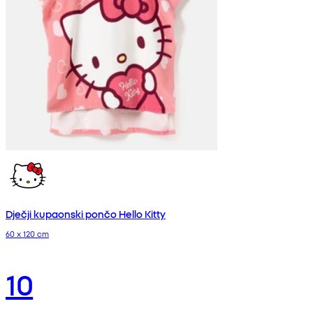
Dječji kupaonski pončo Hello Kitty
60 x 120 cm
10