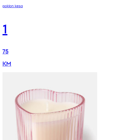
poklon kesa
1
75
KM