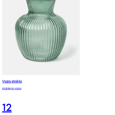
Vaza staklo
staklena vaza
12