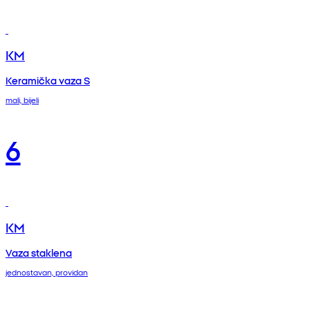
KM
Keramička vaza S
mali, bijeli
6
KM
Vaza staklena
jednostavan, providan