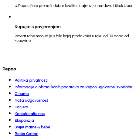
U Pepcu ćete pronaći dobar kvalitet, najnovije trendove i širok izbor.
Kupujte s povjerenjem
Povrat robe moguć je u bilo kojoj prodavnici u roku od 30 dana od
kupovine.
Pepco
Politika privatnosti
Informacije o obradi ličnih podataka za Pepco ugovorne izvođače
O nama
Naša odgovornost
Karijera
Kontaktirajte nas
Ekspanzija
Svijet mame & bebe
Better Cotton