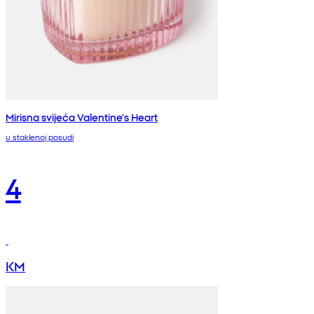
Mirisna svijeća Valentine's Heart
u staklenoj posudi
4
KM