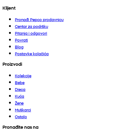
Klijent
Pronađi Pepco prodavnicu
Centar za podršku
Pitanja i odgovori
Povrati
Blog
Postavke kolačića
Proizvodi
Kolekcije
Bebe
Djeca
Kuća
Žene
Muškarci
Ostalo
Pronađite nas na