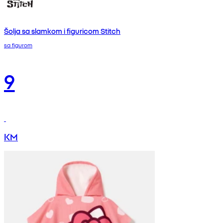
Šolja sa slamkom i figuricom Stitch
sa figurom
9
KM