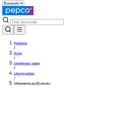
Početna
/
Kuća
/
Umjetnost i papir
/
Likovni pribor
/
3 filamenta za 3D olovku