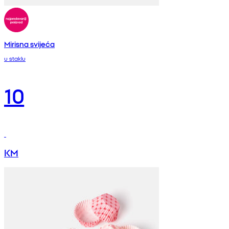
Mirisna svijeća
u staklu
10
KM