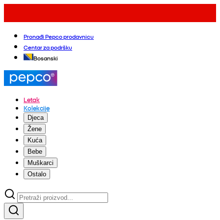
Pronađi Pepco prodavnicu
Centar za podršku
Bosanski
Letak
Kolekcije
Djeca
Žene
Kuća
Bebe
Muškarci
Ostalo