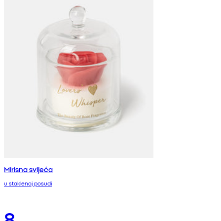
Mirisna svijeća
u staklenoj posudi
8