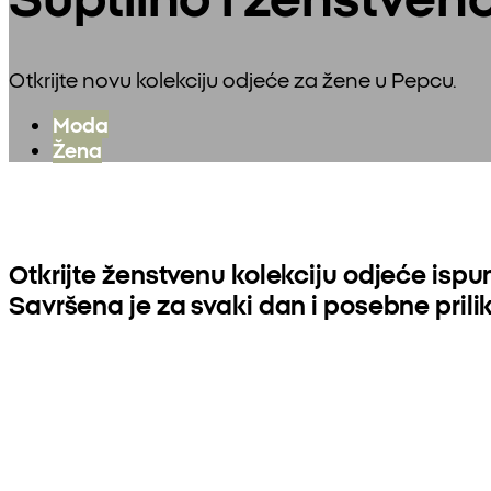
Otkrijte novu kolekciju odjeće za žene u Pepcu.
Moda
Žena
Otkrijte ženstvenu kolekciju odjeće is
Savršena je za svaki dan i posebne prilik