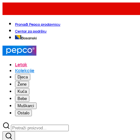
Pronađi Pepco prodavnicu
Centar za podršku
Bosanski
Letak
Kolekcije
Djeca
Žene
Kuća
Bebe
Muškarci
Ostalo