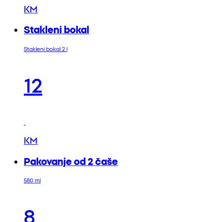
KM
Stakleni bokal
Stakleni bokal 2 l
12
KM
Pakovanje od 2 čaše
580 ml
8