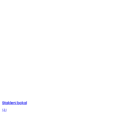
Stakleni bokal
1,3 l