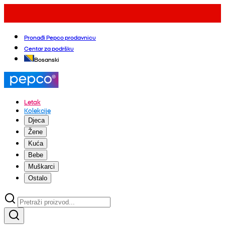
Pronađi Pepco prodavnicu
Centar za podršku
Bosanski
Letak
Kolekcije
Djeca
Žene
Kuća
Bebe
Muškarci
Ostalo