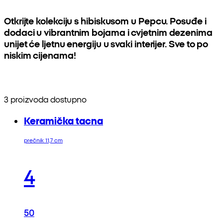
Otkrijte kolekciju s hibiskusom u Pepcu. Posuđe i
dodaci u vibrantnim bojama i cvjetnim dezenima
unijet će ljetnu energiju u svaki interijer. Sve to po
niskim cijenama!
3 proizvoda dostupno
Keramička tacna
prečnik 11,7 cm
4
50