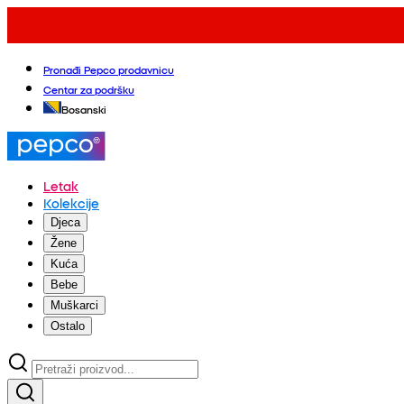
Pronađi Pepco prodavnicu
Centar za podršku
Bosanski
Letak
Kolekcije
Djeca
Žene
Kuća
Bebe
Muškarci
Ostalo