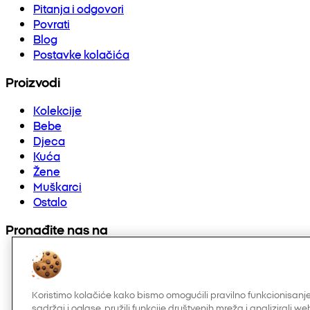
Pitanja i odgovori
Povrati
Blog
Postavke kolačića
Proizvodi
Kolekcije
Bebe
Djeca
Kuća
Žene
Muškarci
Ostalo
Pronađite nas na
Koristimo kolačiće kako bismo omogućili pravilno funkcionisanje
sadržaj i oglase, pružili funkcije društvenih mreža i analizirali 