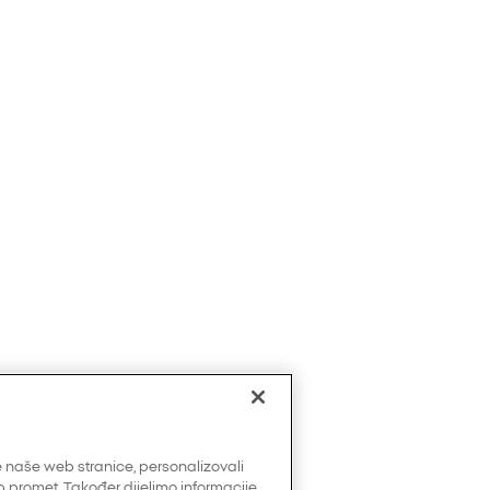
 naše web stranice, personalizovali
web promet. Također dijelimo informacije