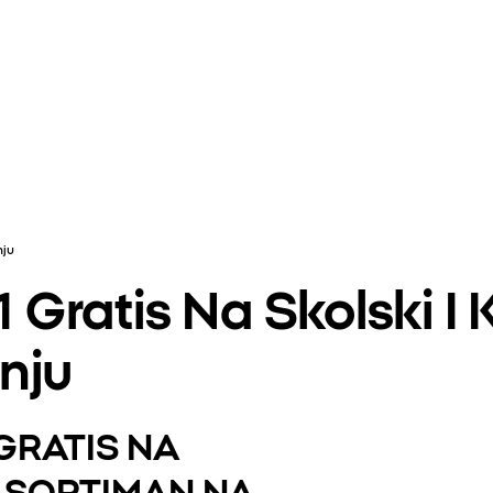
nju
 Gratis Na Skolski I 
nju
 GRATIS NA
 ASORTIMAN NA