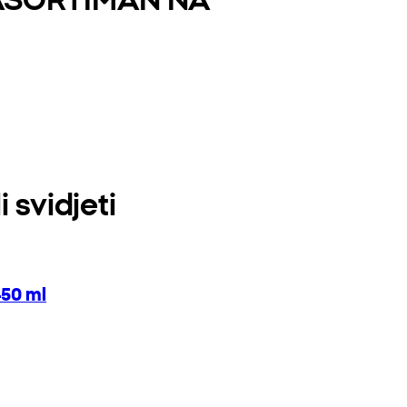
 svidjeti
450 ml