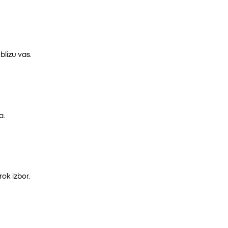
lizu vas.
a.
ok izbor.