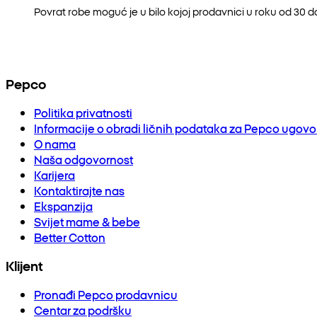
Povrat robe moguć je u bilo kojoj prodavnici u roku od 30 
Pepco
Politika privatnosti
Informacije o obradi ličnih podataka za Pepco ugov
O nama
Naša odgovornost
Karijera
Kontaktirajte nas
Ekspanzija
Svijet mame & bebe
Better Cotton
Klijent
Pronađi Pepco prodavnicu
Centar za podršku