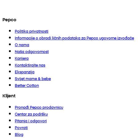
Pepco
Politika privatnosti
Informacije o obradi ličnih podataka za Pepco ugovorne izvođače
O nama
Naša odgovornost
Karijera
Kontaktirajte nas
Ekspanzija
Svijet mame & bebe
Better Cotton
Klijent
Pronađi Pepco prodavnicu
Centar za podršku
Pitanja i odgovori
Povrati
Blog