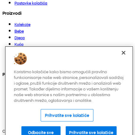
Postavke kolačića
Proizvodi
Kolekcije
Bebe
Djeca
Kuća
Žene
Muškarci
Ostalo
Koristimo kolačiće kako bismo omogućili pravilno
Pronađite nas na
funkcionisanje naše web stranice, personalizovali sadržaj
i oglase, pružili funkcije društvenih mreža i analizirali web
promet. Također dijelimo informacije o vašem korištenju
naše web stranice s našim partnerima u oblastima
društvenih mreža, oglašavanja i analitike.
Prihvatite sve kolačiće
Copyright © 2026 Pepco. Sva prava zadržana.
Odbacite sve
Prihvatite sve kolačiće