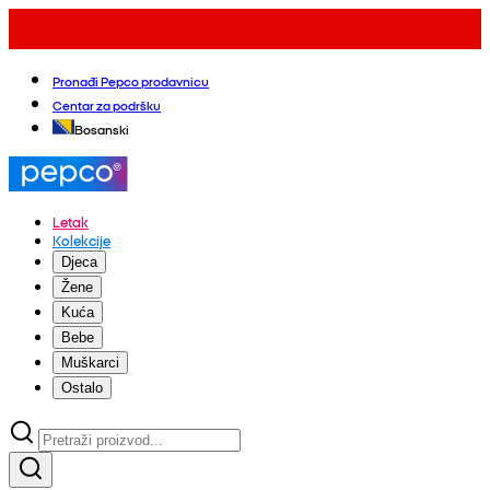
Pronađi Pepco prodavnicu
Centar za podršku
Bosanski
Letak
Kolekcije
Djeca
Žene
Kuća
Bebe
Muškarci
Ostalo