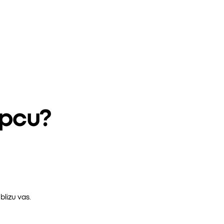
epcu?
lizu vas.