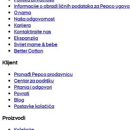
Informacije o obradi ličnih podataka za Pepco ugov
O nama
Naša odgovornost
Karijera
Kontaktirajte nas
Ekspanzija
Svijet mame & bebe
Better Cotton
Klijent
Pronađi Pepco prodavnicu
Centar za podršku
Pitanja i odgovori
Povrati
Blog
Postavke kolačića
Proizvodi
Kolekcije