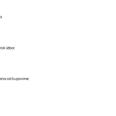
a.
ok izbor.
dana od kupovine.