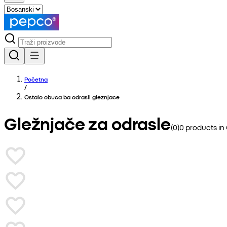
Početna
/
Ostalo obuca ba odrasli gleznjace
Gležnjače za odrasle
(
0
)
0
products in