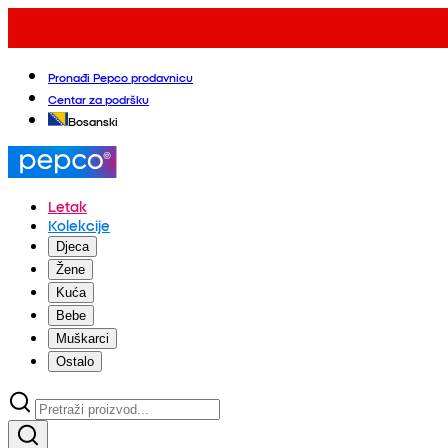
Pronađi Pepco prodavnicu
Centar za podršku
Bosanski
Letak
Kolekcije
Djeca
Žene
Kuća
Bebe
Muškarci
Ostalo