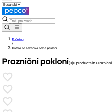
Početna
/
Ostalo ba sezonski bozic pokloni
Praznični pokloni
(
0
)
0
products in
Praznični