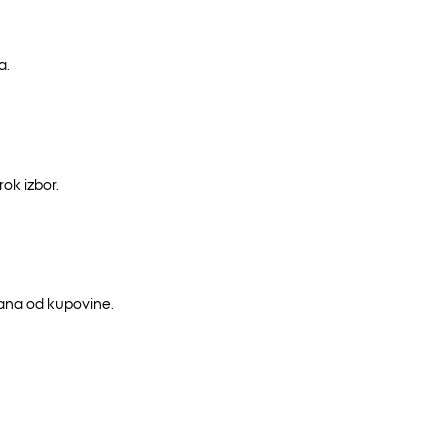
a.
ok izbor.
dana od kupovine.