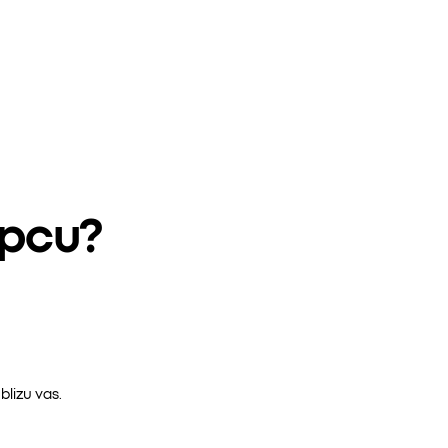
epcu?
lizu vas.