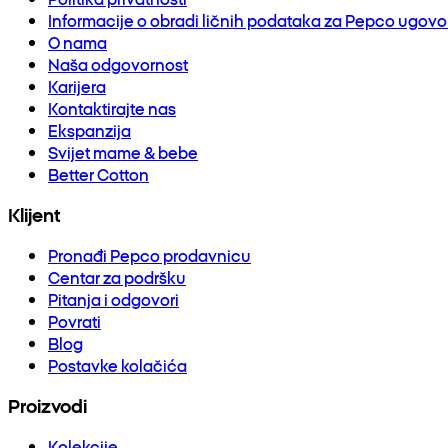
Informacije o obradi ličnih podataka za Pepco ugov
O nama
Naša odgovornost
Karijera
Kontaktirajte nas
Ekspanzija
Svijet mame & bebe
Better Cotton
Klijent
Pronađi Pepco prodavnicu
Centar za podršku
Pitanja i odgovori
Povrati
Blog
Postavke kolačića
Proizvodi
Kolekcije