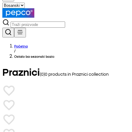
Početna
/
Ostalo ba sezonski bozic
Praznici
(
0
)
0
products in
Praznici
collection