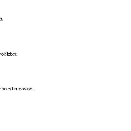
a.
ok izbor.
dana od kupovine.