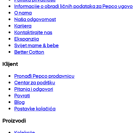
Informacije o obradi ličnih podataka za Pepco ugov
O nama
Naša odgovornost
Karijera
Kontaktirajte nas
Ekspanzija
Svijet mame & bebe
Better Cotton
Klijent
Pronađi Pepco prodavnicu
Centar za podršku
Pitanja i odgovori
Povrati
Blog
Postavke kolačića
Proizvodi
Kolekcije