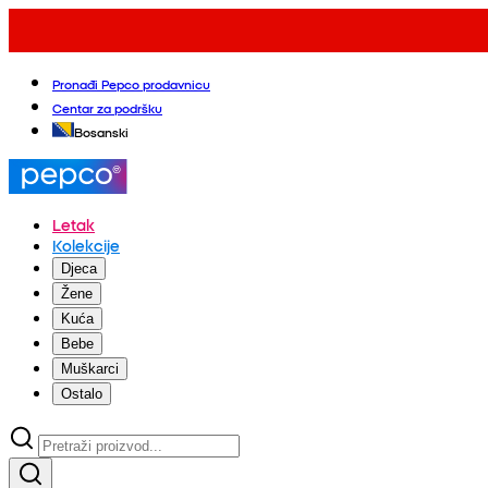
Pronađi Pepco prodavnicu
Centar za podršku
Bosanski
Letak
Kolekcije
Djeca
Žene
Kuća
Bebe
Muškarci
Ostalo