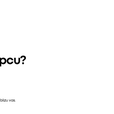
epcu?
lizu vas.