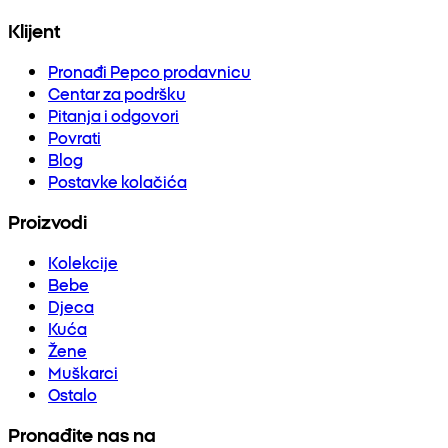
Klijent
Pronađi Pepco prodavnicu
Centar za podršku
Pitanja i odgovori
Povrati
Blog
Postavke kolačića
Proizvodi
Kolekcije
Bebe
Djeca
Kuća
Žene
Muškarci
Ostalo
Pronađite nas na