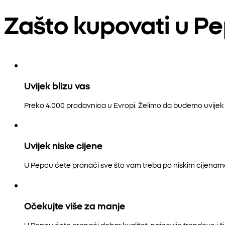
Zašto kupovati u P
Uvijek blizu vas
Preko 4.000 prodavnica u Evropi. Želimo da budemo uvijek b
Uvijek niske cijene
U Pepcu ćete pronaći sve što vam treba po niskim cijenam
Očekujte više za manje
U Pepcu ćete pronaći dobar kvalitet, najnovije trendove i šir