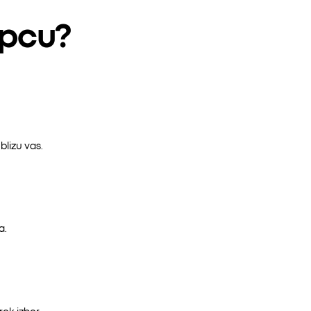
epcu?
lizu vas.
a.
ok izbor.