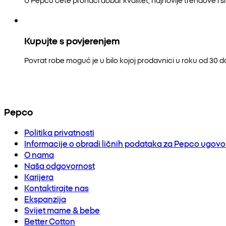
Kupujte s povjerenjem
Povrat robe moguć je u bilo kojoj prodavnici u roku od 30 
Pepco
Politika privatnosti
Informacije o obradi ličnih podataka za Pepco ugov
O nama
Naša odgovornost
Karijera
Kontaktirajte nas
Ekspanzija
Svijet mame & bebe
Better Cotton