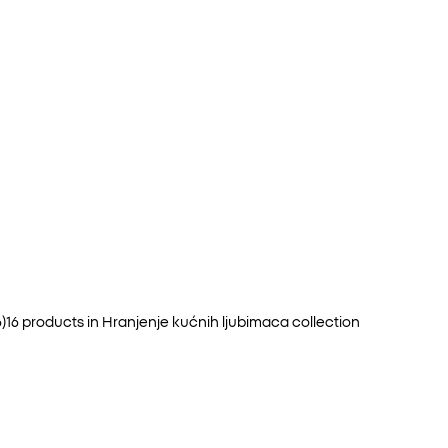
6
)
16
products in
Hranjenje kućnih ljubimaca
collection