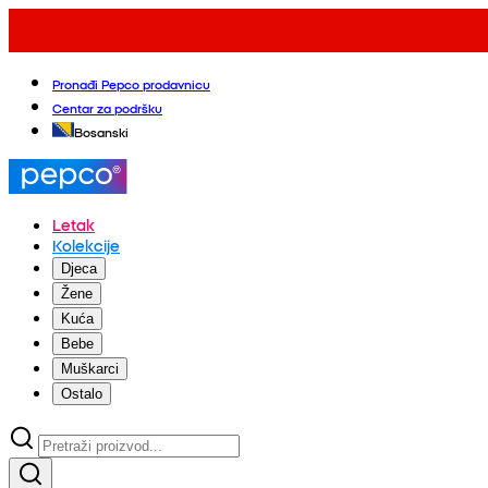
Pronađi Pepco prodavnicu
Centar za podršku
Bosanski
Letak
Kolekcije
Djeca
Žene
Kuća
Bebe
Muškarci
Ostalo