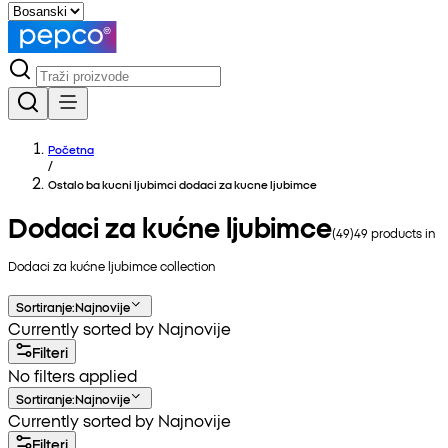
Početna
/
Ostalo ba kucni ljubimci dodaci za kucne ljubimce
Dodaci za kućne ljubimce
(
49
)
49
products in
Dodaci za kućne ljubimce
collection
Sortiranje
:
Najnovije
Currently sorted by Najnovije
Filteri
No filters applied
Sortiranje
:
Najnovije
Currently sorted by Najnovije
Filteri