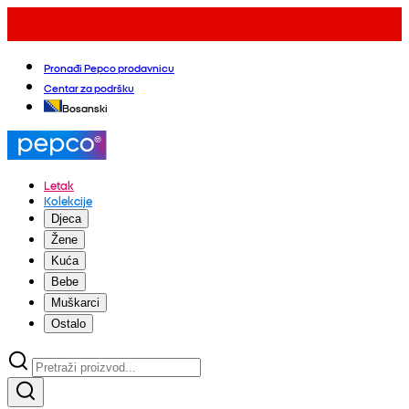
Pronađi Pepco prodavnicu
Centar za podršku
Bosanski
Letak
Kolekcije
Djeca
Žene
Kuća
Bebe
Muškarci
Ostalo