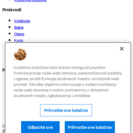
Proizvodi
Kolekcije
Bebe
Djeca
Kuća
Žene
Muškarci
Ostalo
Koristimo kolačiće kako bismo omogućili pravilno
Pronađite nas na
funkcionisanje naše web stranice, personalizovali sadržaj
i oglase, pružili funkcije društvenih mreža i analizirali web
promet. Također dijelimo informacije o vašem korištenju
naše web stranice s našim partnerima u oblastima
društvenih mreža, oglašavanja i analitike.
Prihvatite sve kolačiće
Copyright © 2026 Pepco. Sva prava zadržana.
Odbacite sve
Prihvatite sve kolačiće
Selected Language: