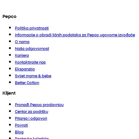
Pepco
Politika privatnosti
Informacije o obradi ličnih podataka za Pepco ugovorne izvođače
O nama
Naša odgovornost
Karijera
Kontaktirajte nas
Ekspanzija
Svijet mame & bebe
Better Cotton
Klijent
Pronađi Pepco prodavnicu
Centar za podršku
Pitanja i odgovori
Povrati
Blog
Postavke kolačića