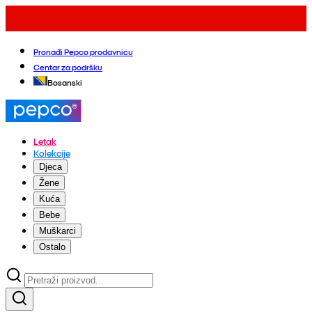
Pronađi Pepco prodavnicu
Centar za podršku
Bosanski
Letak
Kolekcije
Djeca
Žene
Kuća
Bebe
Muškarci
Ostalo