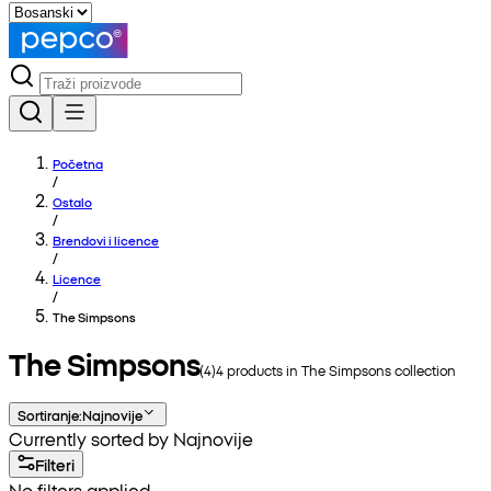
Početna
/
Ostalo
/
Brendovi i licence
/
Licence
/
The Simpsons
The Simpsons
(
4
)
4
products in
The Simpsons
collection
Sortiranje
:
Najnovije
Currently sorted by Najnovije
Filteri
No filters applied