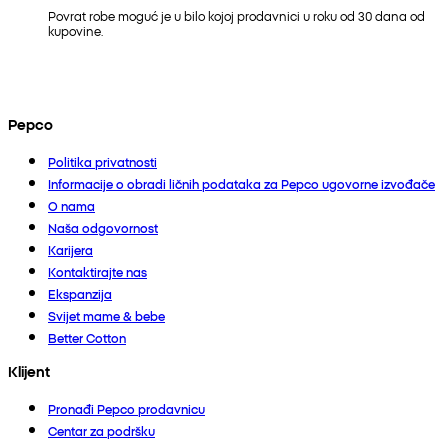
Povrat robe moguć je u bilo kojoj prodavnici u roku od 30 dana od
kupovine.
Pepco
Politika privatnosti
Informacije o obradi ličnih podataka za Pepco ugovorne izvođače
O nama
Naša odgovornost
Karijera
Kontaktirajte nas
Ekspanzija
Svijet mame & bebe
Better Cotton
Klijent
Pronađi Pepco prodavnicu
Centar za podršku