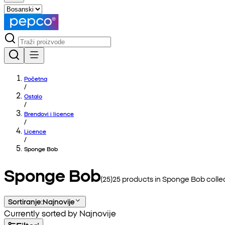
Početna
/
Ostalo
/
Brendovi i licence
/
Licence
/
Sponge Bob
Sponge Bob
(
25
)
25
products in
Sponge Bob
colle
Sortiranje
:
Najnovije
Currently sorted by Najnovije