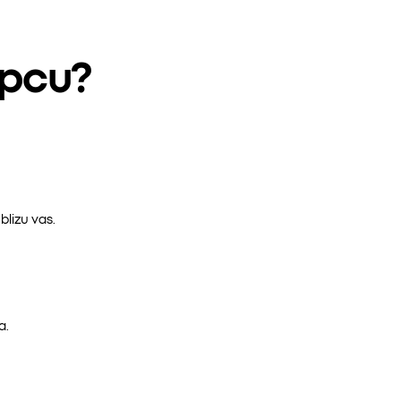
epcu?
lizu vas.
a.