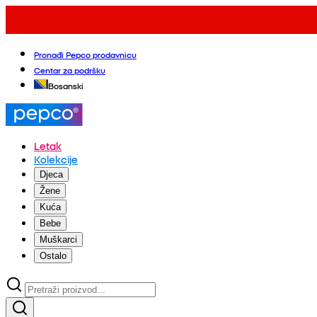
Pronađi Pepco prodavnicu
Centar za podršku
Bosanski
Letak
Kolekcije
Djeca
Žene
Kuća
Bebe
Muškarci
Ostalo