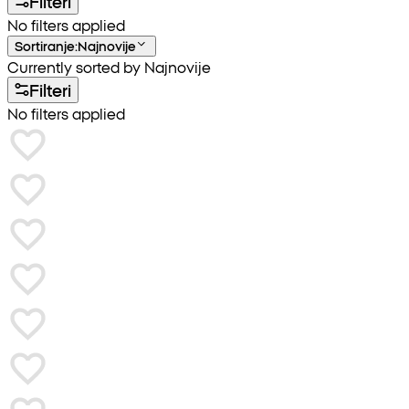
Filteri
No filters applied
Sortiranje
:
Najnovije
Currently sorted by Najnovije
Filteri
No filters applied