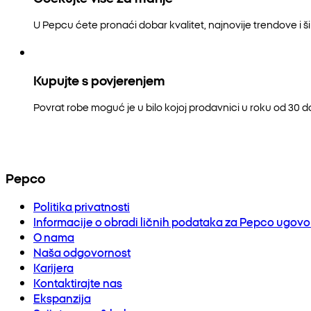
U Pepcu ćete pronaći dobar kvalitet, najnovije trendove i šir
Kupujte s povjerenjem
Povrat robe moguć je u bilo kojoj prodavnici u roku od 30 
Pepco
Politika privatnosti
Informacije o obradi ličnih podataka za Pepco ugov
O nama
Naša odgovornost
Karijera
Kontaktirajte nas
Ekspanzija