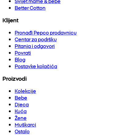
Svijet mame & bebe
Better Cotton
Klijent
Pronađi Pepco prodavnicu
Centar za podršku
Pitanja i odgovori
Povrati
Blog
Postavke kolačića
Proizvodi
Kolekcije
Bebe
Djeca
Kuća
Žene
Muškarci
Ostalo