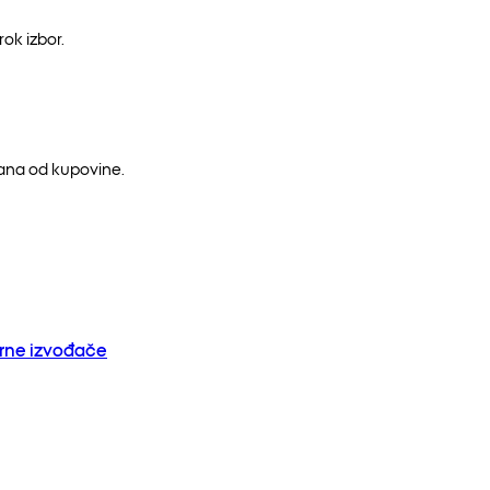
ok izbor.
dana od kupovine.
orne izvođače