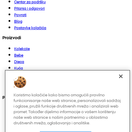
Centar za podršku
Pitanja i odgovori
Povrati
Blog
Postavke kolačića
Proizvodi
Kolekcije
Bebe
Djeca
Kuća
Žene
Muškarci
Ostalo
Koristimo kolačiće kako bismo omogućili pravilno
Pronađite nas na
funkcionisanje naše web stranice, personalizovali sadržaj
i oglase, pružili funkcije društvenih mreža i analizirali web
promet. Također dijelimo informacije o vašem korištenju
naše web stranice s našim partnerima u oblastima
društvenih mreža, oglašavanja i analitike.