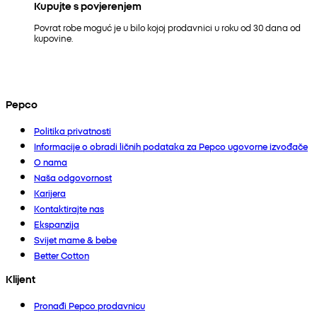
Kupujte s povjerenjem
Povrat robe moguć je u bilo kojoj prodavnici u roku od 30 dana od
kupovine.
Pepco
Politika privatnosti
Informacije o obradi ličnih podataka za Pepco ugovorne izvođače
O nama
Naša odgovornost
Karijera
Kontaktirajte nas
Ekspanzija
Svijet mame & bebe
Better Cotton
Klijent
Pronađi Pepco prodavnicu