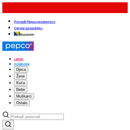
Pronađi Pepco prodavnicu
Centar za podršku
Bosanski
Letak
Kolekcije
Djeca
Žene
Kuća
Bebe
Muškarci
Ostalo