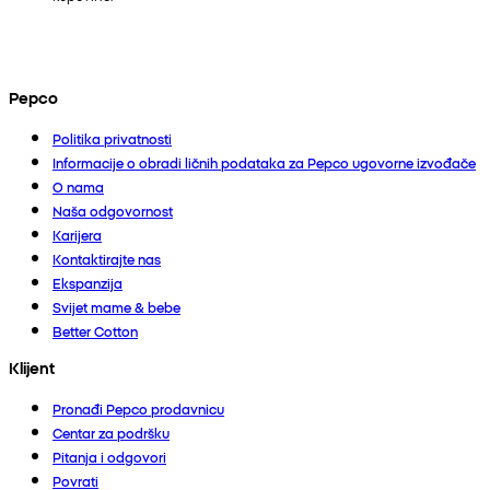
Pepco
Politika privatnosti
Informacije o obradi ličnih podataka za Pepco ugovorne izvođače
O nama
Naša odgovornost
Karijera
Kontaktirajte nas
Ekspanzija
Svijet mame & bebe
Better Cotton
Klijent
Pronađi Pepco prodavnicu
Centar za podršku
Pitanja i odgovori
Povrati