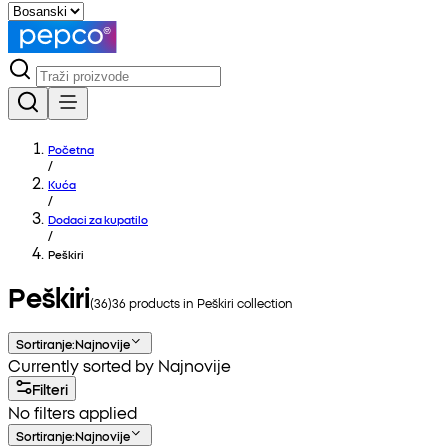
Početna
/
Kuća
/
Dodaci za kupatilo
/
Peškiri
Peškiri
(
36
)
36
products in
Peškiri
collection
Sortiranje
:
Najnovije
Currently sorted by Najnovije
Filteri
No filters applied
Sortiranje
:
Najnovije