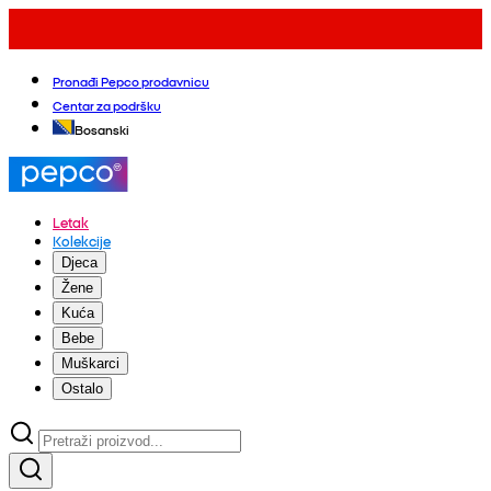
Pronađi Pepco prodavnicu
Centar za podršku
Bosanski
Letak
Kolekcije
Djeca
Žene
Kuća
Bebe
Muškarci
Ostalo