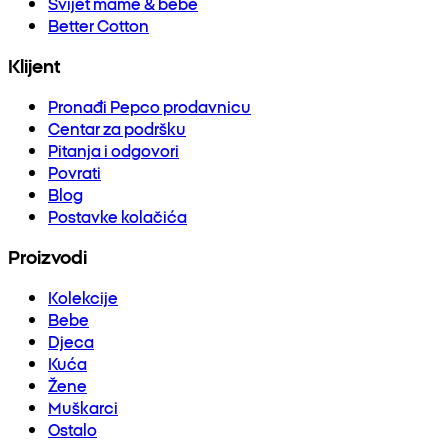
Svijet mame & bebe
Better Cotton
Klijent
Pronađi Pepco prodavnicu
Centar za podršku
Pitanja i odgovori
Povrati
Blog
Postavke kolačića
Proizvodi
Kolekcije
Bebe
Djeca
Kuća
Žene
Muškarci
Ostalo