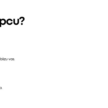
epcu?
lizu vas.
a.