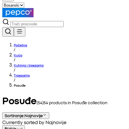
Početna
/
Kuća
/
Kuhinja i trpezarija
/
Trpezarija
/
Posuđe
Posuđe
(
54
)
54
products in
Posuđe
collection
Sortiranje
:
Najnovije
Currently sorted by Najnovije