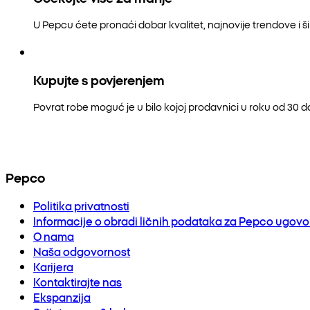
U Pepcu ćete pronaći dobar kvalitet, najnovije trendove i šir
Kupujte s povjerenjem
Povrat robe moguć je u bilo kojoj prodavnici u roku od 30 
Pepco
Politika privatnosti
Informacije o obradi ličnih podataka za Pepco ugov
O nama
Naša odgovornost
Karijera
Kontaktirajte nas
Ekspanzija