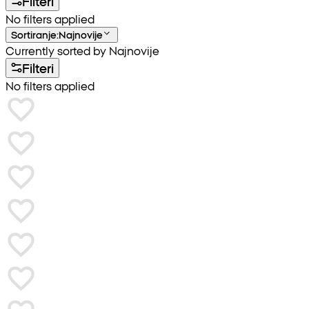
Filteri
No filters applied
Sortiranje
:
Najnovije
Currently sorted by Najnovije
Filteri
No filters applied