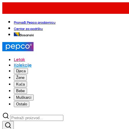
Pronađi Pepco prodavnicu
Centar za podršku
Bosanski
Letak
Kolekcije
Djeca
Žene
Kuća
Bebe
Muškarci
Ostalo