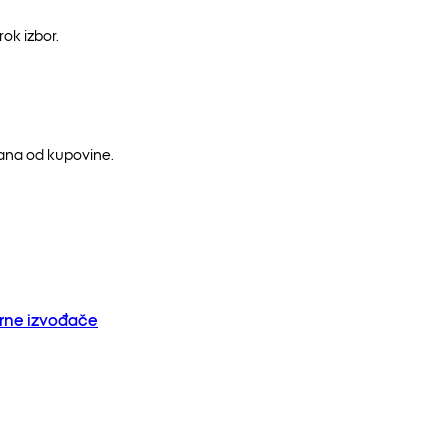
ok izbor.
dana od kupovine.
orne izvođače