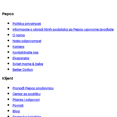
Pepco
Politika privatnosti
Informacije o obradi ličnih podataka za Pepco ugovorne izvođače
O nama
Naša odgovornost
Karijera
Kontaktirajte nas
Ekspanzija
Svijet mame & bebe
Better Cotton
Klijent
Pronađi Pepco prodavnicu
Centar za podršku
Pitanja i odgovori
Povrati
Blog
Postavke kolačića