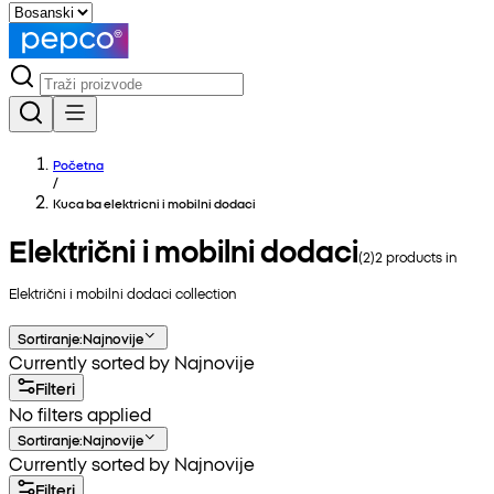
Početna
/
Kuca ba elektricni i mobilni dodaci
Električni i mobilni dodaci
(
2
)
2
products in
Električni i mobilni dodaci
collection
Sortiranje
:
Najnovije
Currently sorted by Najnovije
Filteri
No filters applied
Sortiranje
:
Najnovije
Currently sorted by Najnovije
Filteri