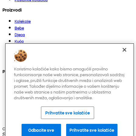
Proizvodi
Kolekcije
Bebe
Djeca
Kuća
Žene
Muškarci
Ostalo
Koristimo kolačiće kako bismo omogućili pravilno
Pronađite nas na
funkcionisanje naše web stranice, personalizovali sadržaj
i oglase, pružili funkcije društvenih mreža i analizirali web
promet. Također dijelimo informacije o vašem korištenju
naše web stranice s našim partnerima u oblastima
društvenih mreža, oglašavanja i analitike.
Prihvatite sve kolačiće
Copyright © 2026 Pepco. Sva prava zadržana.
Odbacite sve
Prihvatite sve kolačiće
Selected Language: