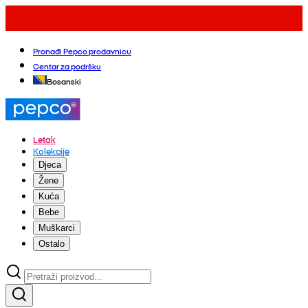
Pronađi Pepco prodavnicu
Centar za podršku
Bosanski
Letak
Kolekcije
Djeca
Žene
Kuća
Bebe
Muškarci
Ostalo