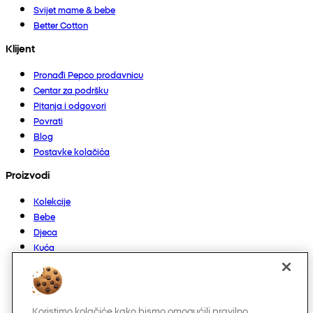
Svijet mame & bebe
Better Cotton
Klijent
Pronađi Pepco prodavnicu
Centar za podršku
Pitanja i odgovori
Povrati
Blog
Postavke kolačića
Proizvodi
Kolekcije
Bebe
Djeca
Kuća
Žene
Muškarci
Ostalo
Koristimo kolačiće kako bismo omogućili pravilno