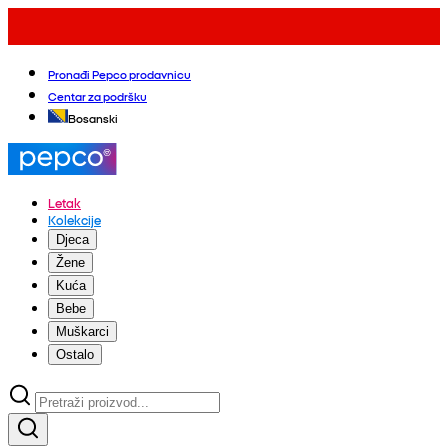
Pronađi Pepco prodavnicu
Centar za podršku
Bosanski
Letak
Kolekcije
Djeca
Žene
Kuća
Bebe
Muškarci
Ostalo