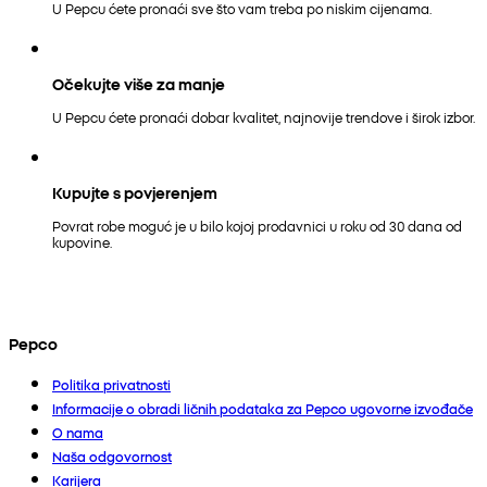
U Pepcu ćete pronaći sve što vam treba po niskim cijenama.
Očekujte više za manje
U Pepcu ćete pronaći dobar kvalitet, najnovije trendove i širok izbor.
Kupujte s povjerenjem
Povrat robe moguć je u bilo kojoj prodavnici u roku od 30 dana od
kupovine.
Pepco
Politika privatnosti
Informacije o obradi ličnih podataka za Pepco ugovorne izvođače
O nama
Naša odgovornost
Karijera