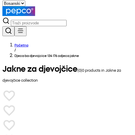
Početna
/
Djeca ba djevojcice 134 176 odjeca jakne
Jakne za djevojčice
(
0
)
0
products in
Jakne za
djevojčice
collection