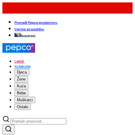
Pronađi Pepco prodavnicu
Centar za podršku
Bosanski
Letak
Kolekcije
Djeca
Žene
Kuća
Bebe
Muškarci
Ostalo