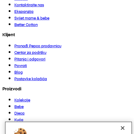
Kontaktirajte nas
Ekspanzija
Svijet mame & bebe
Better Cotton
Klijent
Pronađi Pepco prodavnicu
Centar za podršku
Pitanja i odgovori
Povrati
Blog
Postavke kolačića
Proizvodi
Kolekcije
Bebe
Djeca
Kuća
Žene
Muškarci