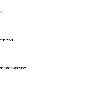
a.
ok izbor.
dana od kupovine.