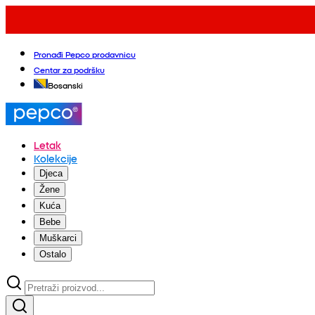
Pronađi Pepco prodavnicu
Centar za podršku
Bosanski
Letak
Kolekcije
Djeca
Žene
Kuća
Bebe
Muškarci
Ostalo