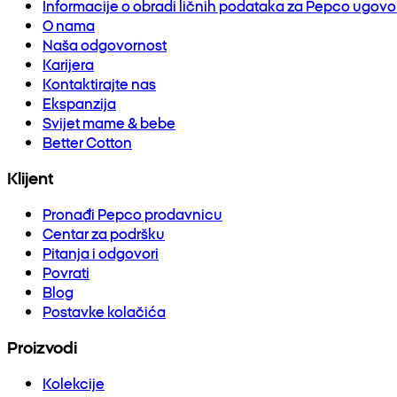
Informacije o obradi ličnih podataka za Pepco ugov
O nama
Naša odgovornost
Karijera
Kontaktirajte nas
Ekspanzija
Svijet mame & bebe
Better Cotton
Klijent
Pronađi Pepco prodavnicu
Centar za podršku
Pitanja i odgovori
Povrati
Blog
Postavke kolačića
Proizvodi
Kolekcije