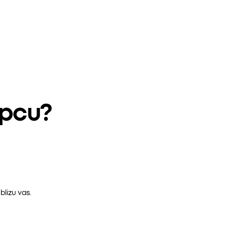
epcu?
lizu vas.