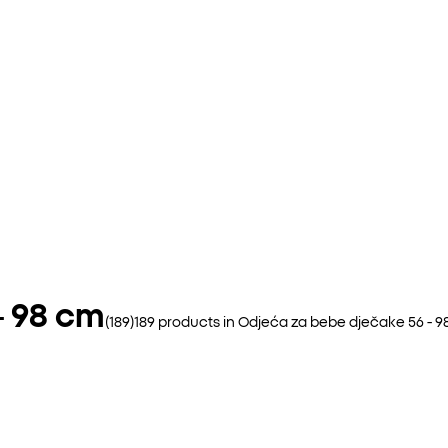
- 98 cm
(
189
)
189
products in
Odjeća za bebe dječake 56 - 9