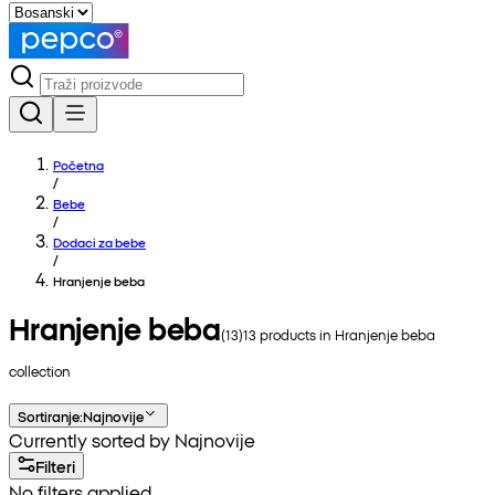
Početna
/
Bebe
/
Dodaci za bebe
/
Hranjenje beba
Hranjenje beba
(
13
)
13
products in
Hranjenje beba
collection
Sortiranje
:
Najnovije
Currently sorted by Najnovije
Filteri
No filters applied