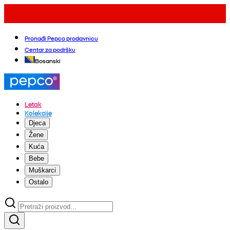
Pronađi Pepco prodavnicu
Centar za podršku
Bosanski
Letak
Kolekcije
Djeca
Žene
Kuća
Bebe
Muškarci
Ostalo