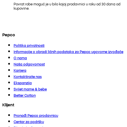
Povrat robe moguć je u bilo kojoj prodavnici u roku od 30 dana od
kupovine.
Pepco
Politika privatnosti
Informacije o obradi ličnih podataka za Pepco ugovorne izvođače
O nama
Naša odgovornost
Karijera
Kontaktirajte nas
Ekspanzija
Svijet mame & bebe
Better Cotton
Klijent
Pronađi Pepco prodavnicu
Centar za podršku