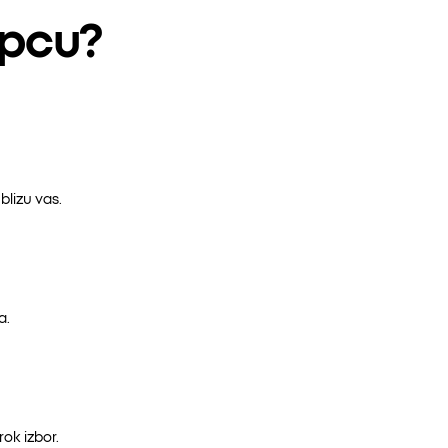
epcu?
lizu vas.
a.
ok izbor.