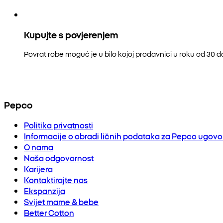
Kupujte s povjerenjem
Povrat robe moguć je u bilo kojoj prodavnici u roku od 30 
Pepco
Politika privatnosti
Informacije o obradi ličnih podataka za Pepco ugov
O nama
Naša odgovornost
Karijera
Kontaktirajte nas
Ekspanzija
Svijet mame & bebe
Better Cotton