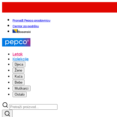
Pronađi Pepco prodavnicu
Centar za podršku
Bosanski
Letak
Kolekcije
Djeca
Žene
Kuća
Bebe
Muškarci
Ostalo