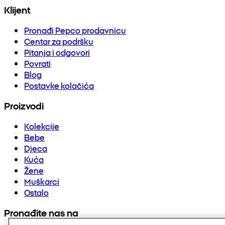
Klijent
Pronađi Pepco prodavnicu
Centar za podršku
Pitanja i odgovori
Povrati
Blog
Postavke kolačića
Proizvodi
Kolekcije
Bebe
Djeca
Kuća
Žene
Muškarci
Ostalo
Pronađite nas na